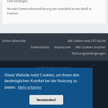
Link betätigen.
Muster-Datenschutzerklärung der Anwaltskanzlei Weiß &
Partner
Foren-Übersicht
Alle Zeiten sind
UTC+02:00
Datenschutz
Impressum
Alle Cookies löschen
Nutzungsbedingungen
Volla Systeme GmbH
Kölner Straße 102
Diese Website nutzt Cookies, um Ihnen den
42897 Remscheid
bestmöglichen Komfort bei der Nutzung zu
Telefon:
+49 2191 59897 61
bieten.
Mehr erfahren
E-Mail:
forum@volla.online
Powered by
phpBB
® Forum Software © phpBB Limited
Verstanden!
Ariki Theme by
Gramziu
Deutsche Übersetzung durch
phpBB.de