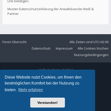
Link betätigen.
Muster-Datenschutzerklärung der Anwaltskanzlei Weiß &
Partner
Foren-Übersicht
Alle Zeiten sind
UTC+02:00
Datenschutz
Impressum
Alle Cookies löschen
Nutzungsbedingungen
Volla Systeme GmbH
Kölner Straße 102
Diese Website nutzt Cookies, um Ihnen den
42897 Remscheid
bestmöglichen Komfort bei der Nutzung zu
Telefon:
+49 2191 59897 61
bieten.
Mehr erfahren
E-Mail:
forum@volla.online
Powered by
phpBB
® Forum Software © phpBB Limited
Verstanden!
Ariki Theme by
Gramziu
Deutsche Übersetzung durch
phpBB.de