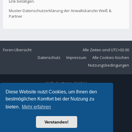
Link betätigen.
Muster-Datenschutzerklärung der Anwaltskanzlei Weiß &
Partner
Foren-Übersicht
Alle Zeiten sind
UTC+02:00
Datenschutz
Impressum
Alle Cookies löschen
Nutzungsbedingungen
Volla Systeme GmbH
Kölner Straße 102
Diese Website nutzt Cookies, um Ihnen den
42897 Remscheid
bestmöglichen Komfort bei der Nutzung zu
Telefon:
+49 2191 59897 61
bieten.
Mehr erfahren
E-Mail:
forum@volla.online
Powered by
phpBB
® Forum Software © phpBB Limited
Verstanden!
Ariki Theme by
Gramziu
Deutsche Übersetzung durch
phpBB.de