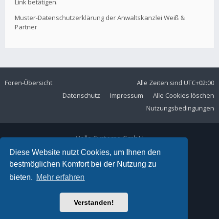
Link betätigen.
Muster-Datenschutzerklärung der Anwaltskanzlei Weiß &
Partner
Foren-Übersicht
Alle Zeiten sind
UTC+02:00
Datenschutz
Impressum
Alle Cookies löschen
Nutzungsbedingungen
Volla Systeme GmbH
Kölner Straße 102
Diese Website nutzt Cookies, um Ihnen den
42897 Remscheid
bestmöglichen Komfort bei der Nutzung zu
Telefon:
+49 2191 59897 61
bieten.
Mehr erfahren
E-Mail:
forum@volla.online
Powered by
phpBB
® Forum Software © phpBB Limited
Verstanden!
Ariki Theme by
Gramziu
Deutsche Übersetzung durch
phpBB.de