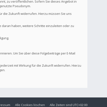
nt, zu veröffentlichen. Sofern Sie dieses Angebot in
. genutzte Pseudonym.
 für die Zukunft widerrufen. Hierzu müssen Sie uns
se daran haben, weitere Schritte einzuleiten oder zu
digung.
onnieren. Um Sie über diese Folgebeiträge per E-Mail
 jederzeit mit Wirkung für die Zukunft widerrufen. Hierzu
gen.
ressum
Alle Cookies löschen
Alle Zeiten sind
UTC+02:00