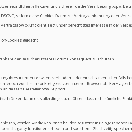
nutzerfreundlicher, effektiver und sicherer, da die Verarbeitung bspw. B
it b.) DSGVO, sofern diese Cookies Daten zur Vertragsanbahnung oder Vert
Vertragsabwicklung dient, liegt unser berechtigtes Interesse in der Verbes
ion-Cookies gelöscht.
vatsphäre der Besucher unseres Forums konsequent zu schützen.
ellung Ihres Internet-Browsers verhindern oder einschränken. Ebenfalls kö
n jedoch von Ihrem konkret genutzten Internet-Browser ab. Bei Fragen be
 an dessen Hersteller bzw. Support.
 einschränken, kann dies allerdings dazu führen, dass nicht sämtliche Funk
 anlegen, werden wir die von Ihnen bei der Registrierung eingegebenen D
nachrichtigungsfunktionen erheben und speichern. Gleichzeitig speichern