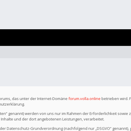
Forums, das unter der Internet-Domäne
forum.volla.online
betrieben wird. 
hutzerklärung.
n“ genannt) werden von uns nur im Rahmen der Erforderlichkeit sowie z
r Inhalte und der dort angebotenen Leistungen, verarbeitet.
o der Datenschutz-Grundverordnung (nachfolgend nur „DSGVO“ genannt), gil