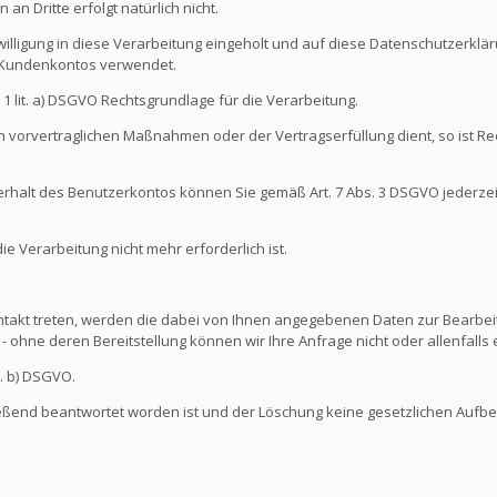
an Dritte erfolgt natürlich nicht.
illigung in diese Verarbeitung eingeholt und auf diese Datenschutzerkl
s Kundenkontos verwendet.
s. 1 lit. a) DSGVO Rechtsgrundlage für die Verarbeitung.
 vorvertraglichen Maßnahmen oder der Vertragserfüllung dient, so ist Rec
nterhalt des Benutzerkontos können Sie gemäß Art. 7 Abs. 3 DSGVO jederze
 Verarbeitung nicht mehr erforderlich ist.
ontakt treten, werden die dabei von Ihnen angegebenen Daten zur Bearbeit
- ohne deren Bereitstellung können wir Ihre Anfrage nicht oder allenfall
t. b) DSGVO.
ießend beantwortet worden ist und der Löschung keine gesetzlichen Aufb