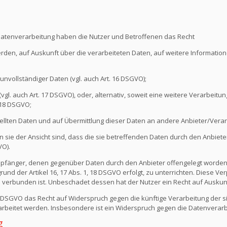
Datenverarbeitung haben die Nutzer und Betroffenen das Recht
erden, auf Auskunft über die verarbeiteten Daten, auf weitere Informati
unvollständiger Daten (vgl. auch Art. 16 DSGVO);
l. auch Art. 17 DSGVO), oder, alternativ, soweit eine weitere Verarbeitung
 18 DSGVO;
ellten Daten und auf Übermittlung dieser Daten an andere Anbieter/Verant
sie der Ansicht sind, dass die sie betreffenden Daten durch den Anbiete
VO).
e Empfänger, denen gegenüber Daten durch den Anbieter offengelegt worde
nd der Artikel 16, 17 Abs. 1, 18 DSGVO erfolgt, zu unterrichten. Diese Verp
verbunden ist. Unbeschadet dessen hat der Nutzer ein Recht auf Auskun
1 DSGVO das Recht auf Widerspruch gegen die künftige Verarbeitung der s
erarbeitet werden. Insbesondere ist ein Widerspruch gegen die Datenvera
g