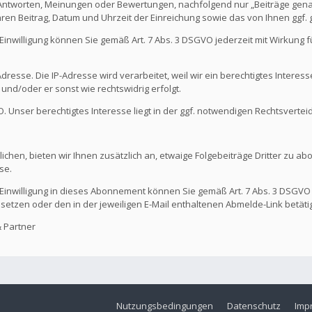
 Antworten, Meinungen oder Bewertungen, nachfolgend nur „Beiträge genan
hren Beitrag, Datum und Uhrzeit der Einreichung sowie das von Ihnen ggf
Die Einwilligung können Sie gemäß Art. 7 Abs. 3 DSGVO jederzeit mit Wirkung
dresse. Die IP-Adresse wird verarbeitet, weil wir ein berechtigtes Interes
t und/oder er sonst wie rechtswidrig erfolgt.
GVO. Unser berechtigtes Interesse liegt in der ggf. notwendigen Rechtsvertei
ichen, bieten wir Ihnen zusätzlich an, etwaige Folgebeiträge Dritter zu ab
se.
Die Einwilligung in dieses Abonnement können Sie gemäß Art. 7 Abs. 3 DSGVO
 setzen oder den in der jeweiligen E-Mail enthaltenen Abmelde-Link betäti
 Partner
Nutzungsbedingungen
Datenschutz
Imp