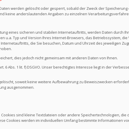
n Daten werden gelöscht oder gesperrt, sobald der Zweck der Speicherung e
nd keine anderslautenden Angaben zu einzelnen Verarbeitungsverfahr
ng eines sicheren und stabilen Internetauftritts, werden Daten durch I
den u.a. Typ und Version Ihres Internet-Browsers, das Betriebssystem, die 
Internetauftritts, die Sie besuchen, Datum und Uhrzeit des jeweiligen Zug
rhoben.
chert, dies jedoch nicht gemeinsam mit anderen Daten von Ihnen.
 6 Abs. 1 lit. f) DSGVO. Unser berechtigtes Interesse liegt in der Verbesse
löscht, soweit keine weitere Aufbewahrung zu Beweiszwecken erforderlich
schung ausgenommen.
. Cookies sind kleine Textdateien oder andere Speichertechnologien, die
ese Cookies werden im individuellen Umfang bestimmte Informationen von