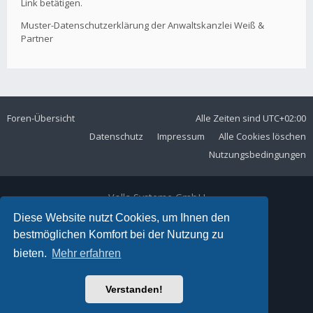
Link betätigen.
Muster-Datenschutzerklärung der Anwaltskanzlei Weiß &
Partner
Foren-Übersicht
Alle Zeiten sind
UTC+02:00
Datenschutz
Impressum
Alle Cookies löschen
Nutzungsbedingungen
Volla Systeme GmbH
Kölner Straße 102
Diese Website nutzt Cookies, um Ihnen den
42897 Remscheid
bestmöglichen Komfort bei der Nutzung zu
Telefon:
+49 2191 59897 61
bieten.
Mehr erfahren
E-Mail:
forum@volla.online
Powered by
phpBB
® Forum Software © phpBB Limited
Verstanden!
Ariki Theme by
Gramziu
Deutsche Übersetzung durch
phpBB.de