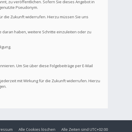
nt, zu veröffentlichen. Sofern Sie dieses Angebot in
. genutzte Pseudonym.
 für die Zukunft widerrufen. Hierzu müssen Sie uns
se daran haben, weitere Schritte einzuleiten oder zu
digung.
onnieren. Um Sie über diese Folgebeiträge per E-Mail
 jederzeit mit Wirkung für die Zukunft widerrufen. Hierzu
gen.
ressum
Alle Cookies löschen
Alle Zeiten sind
UTC+02:00