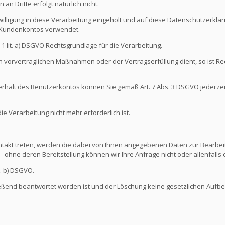
an Dritte erfolgt natürlich nicht.
illigung in diese Verarbeitung eingeholt und auf diese Datenschutzerkl
s Kundenkontos verwendet.
s. 1 lit. a) DSGVO Rechtsgrundlage für die Verarbeitung.
 vorvertraglichen Maßnahmen oder der Vertragserfüllung dient, so ist Rec
nterhalt des Benutzerkontos können Sie gemäß Art. 7 Abs. 3 DSGVO jederze
 Verarbeitung nicht mehr erforderlich ist.
ontakt treten, werden die dabei von Ihnen angegebenen Daten zur Bearbeit
- ohne deren Bereitstellung können wir Ihre Anfrage nicht oder allenfall
t. b) DSGVO.
ießend beantwortet worden ist und der Löschung keine gesetzlichen Aufb