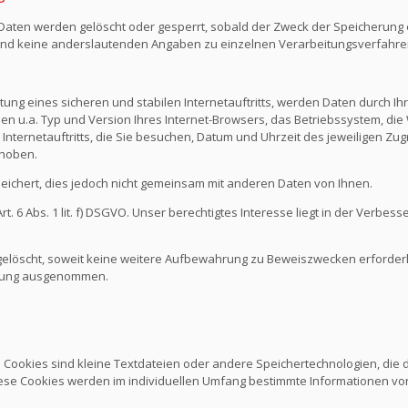
n Daten werden gelöscht oder gesperrt, sobald der Zweck der Speicherung e
nd keine anderslautenden Angaben zu einzelnen Verarbeitungsverfahr
ng eines sicheren und stabilen Internetauftritts, werden Daten durch I
den u.a. Typ und Version Ihres Internet-Browsers, das Betriebssystem, die 
Internetauftritts, die Sie besuchen, Datum und Uhrzeit des jeweiligen Zug
rhoben.
chert, dies jedoch nicht gemeinsam mit anderen Daten von Ihnen.
 6 Abs. 1 lit. f) DSGVO. Unser berechtigtes Interesse liegt in der Verbesse
löscht, soweit keine weitere Aufbewahrung zu Beweiszwecken erforderlich
schung ausgenommen.
. Cookies sind kleine Textdateien oder andere Speichertechnologien, die
ese Cookies werden im individuellen Umfang bestimmte Informationen von