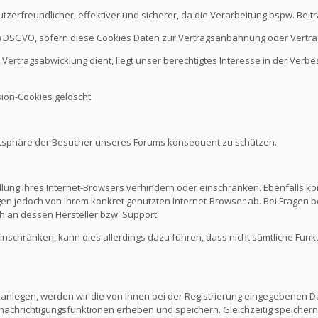
nutzerfreundlicher, effektiver und sicherer, da die Verarbeitung bspw. B
it b.) DSGVO, sofern diese Cookies Daten zur Vertragsanbahnung oder Vert
Vertragsabwicklung dient, liegt unser berechtigtes Interesse in der Verbes
ion-Cookies gelöscht.
vatsphäre der Besucher unseres Forums konsequent zu schützen.
ellung Ihres Internet-Browsers verhindern oder einschränken. Ebenfalls kö
n jedoch von Ihrem konkret genutzten Internet-Browser ab. Bei Fragen be
 an dessen Hersteller bzw. Support.
 einschränken, kann dies allerdings dazu führen, dass nicht sämtliche Funk
 anlegen, werden wir die von Ihnen bei der Registrierung eingegebenen D
nachrichtigungsfunktionen erheben und speichern. Gleichzeitig speichern