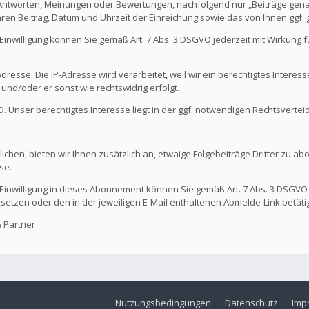
 Antworten, Meinungen oder Bewertungen, nachfolgend nur „Beiträge genan
hren Beitrag, Datum und Uhrzeit der Einreichung sowie das von Ihnen ggf
Die Einwilligung können Sie gemäß Art. 7 Abs. 3 DSGVO jederzeit mit Wirkung
dresse. Die IP-Adresse wird verarbeitet, weil wir ein berechtigtes Interes
t und/oder er sonst wie rechtswidrig erfolgt.
GVO. Unser berechtigtes Interesse liegt in der ggf. notwendigen Rechtsvertei
ichen, bieten wir Ihnen zusätzlich an, etwaige Folgebeiträge Dritter zu ab
se.
Die Einwilligung in dieses Abonnement können Sie gemäß Art. 7 Abs. 3 DSGVO
 setzen oder den in der jeweiligen E-Mail enthaltenen Abmelde-Link betäti
 Partner
Nutzungsbedingungen
Datenschutz
Imp