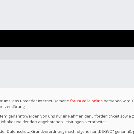
Forums, das unter der Internet-Domäne
forum.volla.online
betrieben wird. 
hutzerklärung.
n“ genannt) werden von uns nur im Rahmen der Erforderlichkeit sowie z
r Inhalte und der dort angebotenen Leistungen, verarbeitet.
o der Datenschutz-Grundverordnung (nachfolgend nur „DSGVO“ genannt), gil