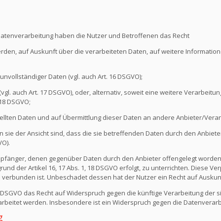
Datenverarbeitung haben die Nutzer und Betroffenen das Recht
erden, auf Auskunft über die verarbeiteten Daten, auf weitere Informati
unvollständiger Daten (vgl. auch Art. 16 DSGVO);
l. auch Art. 17 DSGVO), oder, alternativ, soweit eine weitere Verarbeitung
 18 DSGVO;
ellten Daten und auf Übermittlung dieser Daten an andere Anbieter/Verant
sie der Ansicht sind, dass die sie betreffenden Daten durch den Anbiete
VO).
e Empfänger, denen gegenüber Daten durch den Anbieter offengelegt worde
nd der Artikel 16, 17 Abs. 1, 18 DSGVO erfolgt, zu unterrichten. Diese Verp
verbunden ist. Unbeschadet dessen hat der Nutzer ein Recht auf Auskun
1 DSGVO das Recht auf Widerspruch gegen die künftige Verarbeitung der s
erarbeitet werden. Insbesondere ist ein Widerspruch gegen die Datenvera
g