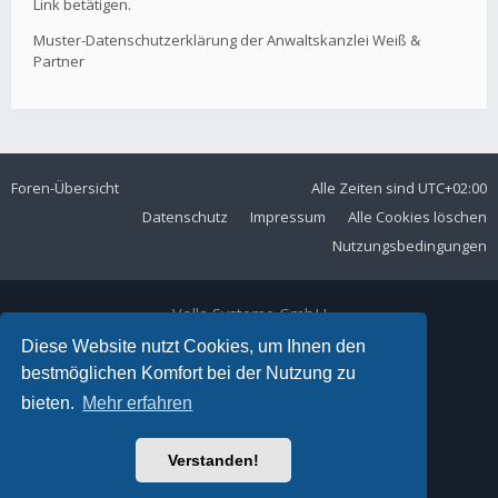
Link betätigen.
Muster-Datenschutzerklärung der Anwaltskanzlei Weiß &
Partner
Foren-Übersicht
Alle Zeiten sind
UTC+02:00
Datenschutz
Impressum
Alle Cookies löschen
Nutzungsbedingungen
Volla Systeme GmbH
Kölner Straße 102
Diese Website nutzt Cookies, um Ihnen den
42897 Remscheid
bestmöglichen Komfort bei der Nutzung zu
Telefon:
+49 2191 59897 61
bieten.
Mehr erfahren
E-Mail:
forum@volla.online
Powered by
phpBB
® Forum Software © phpBB Limited
Verstanden!
Ariki Theme by
Gramziu
Deutsche Übersetzung durch
phpBB.de