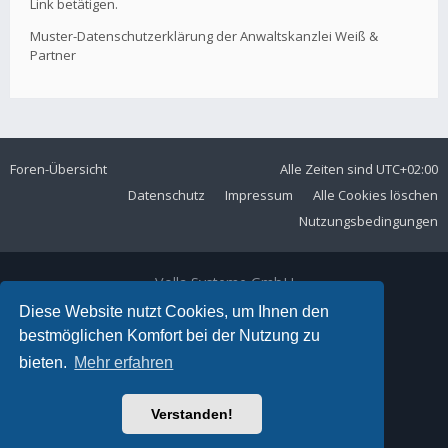
Link betätigen.
Muster-Datenschutzerklärung der Anwaltskanzlei Weiß &
Partner
Foren-Übersicht
Alle Zeiten sind
UTC+02:00
Datenschutz
Impressum
Alle Cookies löschen
Nutzungsbedingungen
Volla Systeme GmbH
Kölner Straße 102
Diese Website nutzt Cookies, um Ihnen den
42897 Remscheid
bestmöglichen Komfort bei der Nutzung zu
Telefon:
+49 2191 59897 61
bieten.
Mehr erfahren
E-Mail:
forum@volla.online
Powered by
phpBB
® Forum Software © phpBB Limited
Verstanden!
Ariki Theme by
Gramziu
Deutsche Übersetzung durch
phpBB.de