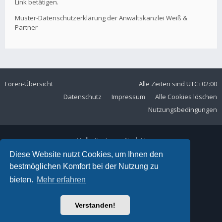
Link betätigen.
Muster-Datenschutzerklärung der Anwaltskanzlei Weiß &
Partner
Foren-Übersicht
Alle Zeiten sind
UTC+02:00
Datenschutz
Impressum
Alle Cookies löschen
Nutzungsbedingungen
Volla Systeme GmbH
Kölner Straße 102
Diese Website nutzt Cookies, um Ihnen den
42897 Remscheid
bestmöglichen Komfort bei der Nutzung zu
Telefon:
+49 2191 59897 61
bieten.
Mehr erfahren
E-Mail:
forum@volla.online
Powered by
phpBB
® Forum Software © phpBB Limited
Verstanden!
Ariki Theme by
Gramziu
Deutsche Übersetzung durch
phpBB.de