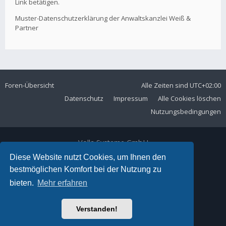
Link betätigen.
Muster-Datenschutzerklärung der Anwaltskanzlei Weiß &
Partner
Foren-Übersicht
Alle Zeiten sind
UTC+02:00
Datenschutz
Impressum
Alle Cookies löschen
Nutzungsbedingungen
Volla Systeme GmbH
Kölner Straße 102
Diese Website nutzt Cookies, um Ihnen den
42897 Remscheid
bestmöglichen Komfort bei der Nutzung zu
Telefon:
+49 2191 59897 61
bieten.
Mehr erfahren
E-Mail:
forum@volla.online
Powered by
phpBB
® Forum Software © phpBB Limited
Verstanden!
Ariki Theme by
Gramziu
Deutsche Übersetzung durch
phpBB.de