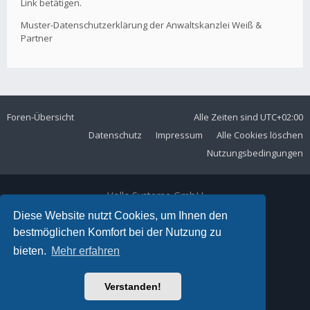
Link betätigen.
Muster-Datenschutzerklärung der Anwaltskanzlei Weiß &
Partner
Foren-Übersicht
Alle Zeiten sind
UTC+02:00
Datenschutz
Impressum
Alle Cookies löschen
Nutzungsbedingungen
Volla Systeme GmbH
Kölner Straße 102
Diese Website nutzt Cookies, um Ihnen den
42897 Remscheid
bestmöglichen Komfort bei der Nutzung zu
Telefon:
+49 2191 59897 61
bieten.
Mehr erfahren
E-Mail:
forum@volla.online
Powered by
phpBB
® Forum Software © phpBB Limited
Verstanden!
Ariki Theme by
Gramziu
Deutsche Übersetzung durch
phpBB.de