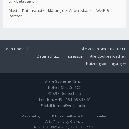
Link betätigen.
Muster-Datenschutzerklärung der Anwaltskanzlei Weiß &
Partner
Foren-Übersicht
Alle Zeiten sind
UTC+02:00
Datenschutz
Impressum
Alle Cookies löschen
Nutzungsbedingungen
Volla Systeme GmbH
Kölner Straße 102
42897 Remscheid
Telefon:
+49 2191 59897 61
E-Mail:
forum@volla.online
Powered by
phpBB
® Forum Software © phpBB Limited
Ariki Theme by
Gramziu
Deutsche Übersetzung durch
phpBB.de