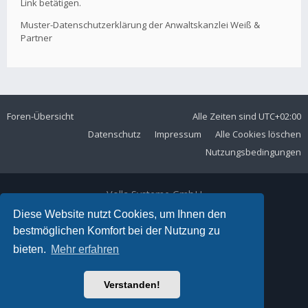
Link betätigen.
Muster-Datenschutzerklärung der Anwaltskanzlei Weiß &
Partner
Foren-Übersicht
Alle Zeiten sind
UTC+02:00
Datenschutz
Impressum
Alle Cookies löschen
Nutzungsbedingungen
Volla Systeme GmbH
Kölner Straße 102
Diese Website nutzt Cookies, um Ihnen den
42897 Remscheid
bestmöglichen Komfort bei der Nutzung zu
Telefon:
+49 2191 59897 61
bieten.
Mehr erfahren
E-Mail:
forum@volla.online
Powered by
phpBB
® Forum Software © phpBB Limited
Verstanden!
Ariki Theme by
Gramziu
Deutsche Übersetzung durch
phpBB.de