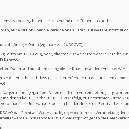
Datenverarbeitung haben die Nutzer und Betroffenen das Recht
erden, auf Auskunft über die verarbeiteten Daten, auf weitere Informati
unvollständiger Daten (vgl. auch Art. 16 DSGVO);
l. auch Art. 17 DSGVO), oder, alternativ, soweit eine weitere Verarbeitung
 18 DSGVO;
ellten Daten und auf Übermittlung dieser Daten an andere Anbieter/Verant
sie der Ansicht sind, dass die sie betreffenden Daten durch den Anbiete
VO).
e Empfänger, denen gegenüber Daten durch den Anbieter offengelegt worde
nd der Artikel 16, 17 Abs. 1, 18 DSGVO erfolgt, zu unterrichten. Diese Verp
verbunden ist. Unbeschadet dessen hat der Nutzer ein Recht auf Auskun
1 DSGVO das Recht auf Widerspruch gegen die künftige Verarbeitung der s
erarbeitet werden. Insbesondere ist ein Widerspruch gegen die Datenvera
g