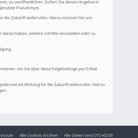
nt, zu veröffentlichen. Sofern Sie dieses Angebot in
. genutzte Pseudonym.
 für die Zukunft widerrufen. Hierzu müssen Sie uns
se daran haben, weitere Schritte einzuleiten oder zu
digung.
onnieren. Um Sie über diese Folgebeiträge per E-Mail
 jederzeit mit Wirkung für die Zukunft widerrufen. Hierzu
gen.
ressum
Alle Cookies löschen
Alle Zeiten sind
UTC+02:00