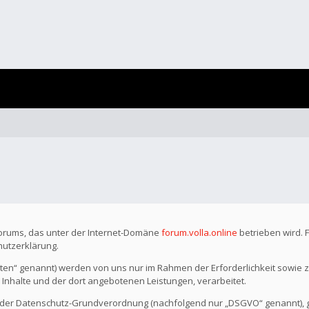
Forums, das unter der Internet-Domäne
forum.volla.online
betrieben wird. 
hutzerklärung.
n“ genannt) werden von uns nur im Rahmen der Erforderlichkeit sowie z
r Inhalte und der dort angebotenen Leistungen, verarbeitet.
o der Datenschutz-Grundverordnung (nachfolgend nur „DSGVO“ genannt), gil