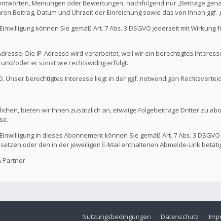
 Antworten, Meinungen oder Bewertungen, nachfolgend nur „Beiträge genan
hren Beitrag, Datum und Uhrzeit der Einreichung sowie das von Ihnen ggf
Die Einwilligung können Sie gemäß Art. 7 Abs. 3 DSGVO jederzeit mit Wirkung
dresse. Die IP-Adresse wird verarbeitet, weil wir ein berechtigtes Interes
t und/oder er sonst wie rechtswidrig erfolgt.
GVO. Unser berechtigtes Interesse liegt in der ggf. notwendigen Rechtsvertei
ichen, bieten wir Ihnen zusätzlich an, etwaige Folgebeiträge Dritter zu ab
se.
Die Einwilligung in dieses Abonnement können Sie gemäß Art. 7 Abs. 3 DSGVO
 setzen oder den in der jeweiligen E-Mail enthaltenen Abmelde-Link betäti
 Partner
Nutzungsbedingungen
Datenschutz
Imp