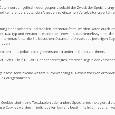
n Daten werden gelöscht oder gesperrt, sobald der Zweck der Speicherung e
nd keine anderslautenden Angaben zu einzelnen Verarbeitungsverfahr
ng eines sicheren und stabilen Internetauftritts, werden Daten durch I
den u.a. Typ und Version Ihres Internet-Browsers, das Betriebssystem, die 
Internetauftritts, die Sie besuchen, Datum und Uhrzeit des jeweiligen Zug
rhoben.
chert, dies jedoch nicht gemeinsam mit anderen Daten von Ihnen.
 6 Abs. 1 lit. f) DSGVO. Unser berechtigtes Interesse liegt in der Verbesse
löscht, soweit keine weitere Aufbewahrung zu Beweiszwecken erforderlich
schung ausgenommen.
. Cookies sind kleine Textdateien oder andere Speichertechnologien, die
ese Cookies werden im individuellen Umfang bestimmte Informationen von