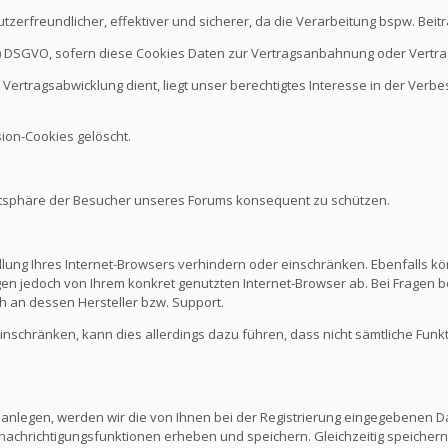
nutzerfreundlicher, effektiver und sicherer, da die Verarbeitung bspw. B
it b.) DSGVO, sofern diese Cookies Daten zur Vertragsanbahnung oder Vert
Vertragsabwicklung dient, liegt unser berechtigtes Interesse in der Verbes
ion-Cookies gelöscht.
vatsphäre der Besucher unseres Forums konsequent zu schützen.
ellung Ihres Internet-Browsers verhindern oder einschränken. Ebenfalls kö
n jedoch von Ihrem konkret genutzten Internet-Browser ab. Bei Fragen be
 an dessen Hersteller bzw. Support.
 einschränken, kann dies allerdings dazu führen, dass nicht sämtliche Funk
 anlegen, werden wir die von Ihnen bei der Registrierung eingegebenen D
nachrichtigungsfunktionen erheben und speichern. Gleichzeitig speichern