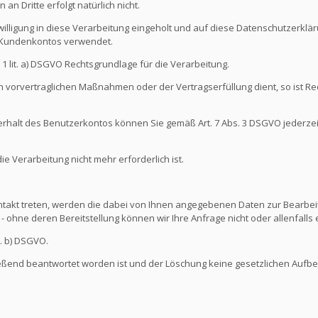
an Dritte erfolgt natürlich nicht.
illigung in diese Verarbeitung eingeholt und auf diese Datenschutzerkl
s Kundenkontos verwendet.
s. 1 lit. a) DSGVO Rechtsgrundlage für die Verarbeitung.
 vorvertraglichen Maßnahmen oder der Vertragserfüllung dient, so ist Rec
nterhalt des Benutzerkontos können Sie gemäß Art. 7 Abs. 3 DSGVO jederze
 Verarbeitung nicht mehr erforderlich ist.
ontakt treten, werden die dabei von Ihnen angegebenen Daten zur Bearbeit
- ohne deren Bereitstellung können wir Ihre Anfrage nicht oder allenfall
t. b) DSGVO.
ießend beantwortet worden ist und der Löschung keine gesetzlichen Aufb