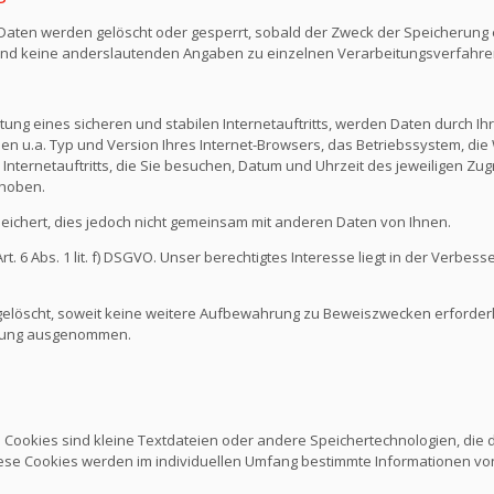
n Daten werden gelöscht oder gesperrt, sobald der Zweck der Speicherung e
nd keine anderslautenden Angaben zu einzelnen Verarbeitungsverfahr
ng eines sicheren und stabilen Internetauftritts, werden Daten durch I
den u.a. Typ und Version Ihres Internet-Browsers, das Betriebssystem, die 
Internetauftritts, die Sie besuchen, Datum und Uhrzeit des jeweiligen Zug
rhoben.
chert, dies jedoch nicht gemeinsam mit anderen Daten von Ihnen.
 6 Abs. 1 lit. f) DSGVO. Unser berechtigtes Interesse liegt in der Verbesse
löscht, soweit keine weitere Aufbewahrung zu Beweiszwecken erforderlich
schung ausgenommen.
. Cookies sind kleine Textdateien oder andere Speichertechnologien, die
ese Cookies werden im individuellen Umfang bestimmte Informationen von