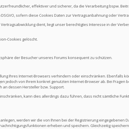
nutzerfreundlicher, effektiver und sicherer, da die Verarbeitung bspw. B
it b.) DSGVO, sofern diese Cookies Daten zur Vertragsanbahnung oder Vert
Vertragsabwicklung dient, liegt unser berechtigtes Interesse in der Verbes
ion-Cookies gelöscht.
vatsphäre der Besucher unseres Forums konsequent zu schützen.
ellung Ihres Internet-Browsers verhindern oder einschränken. Ebenfalls kö
n jedoch von Ihrem konkret genutzten Internet-Browser ab. Bei Fragen be
 an dessen Hersteller bzw. Support.
 einschränken, kann dies allerdings dazu führen, dass nicht sämtliche Funk
 anlegen, werden wir die von Ihnen bei der Registrierung eingegebenen D
nachrichtigungsfunktionen erheben und speichern. Gleichzeitig speichern