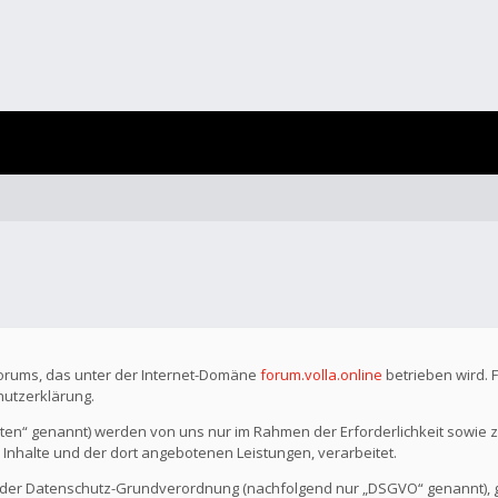
Forums, das unter der Internet-Domäne
forum.volla.online
betrieben wird. 
hutzerklärung.
n“ genannt) werden von uns nur im Rahmen der Erforderlichkeit sowie z
r Inhalte und der dort angebotenen Leistungen, verarbeitet.
o der Datenschutz-Grundverordnung (nachfolgend nur „DSGVO“ genannt), gil