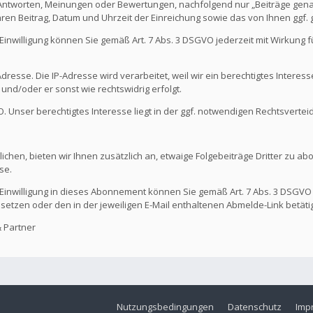
 Antworten, Meinungen oder Bewertungen, nachfolgend nur „Beiträge genan
hren Beitrag, Datum und Uhrzeit der Einreichung sowie das von Ihnen ggf
Die Einwilligung können Sie gemäß Art. 7 Abs. 3 DSGVO jederzeit mit Wirkung
dresse. Die IP-Adresse wird verarbeitet, weil wir ein berechtigtes Interes
t und/oder er sonst wie rechtswidrig erfolgt.
GVO. Unser berechtigtes Interesse liegt in der ggf. notwendigen Rechtsvertei
ichen, bieten wir Ihnen zusätzlich an, etwaige Folgebeiträge Dritter zu ab
se.
Die Einwilligung in dieses Abonnement können Sie gemäß Art. 7 Abs. 3 DSGVO
 setzen oder den in der jeweiligen E-Mail enthaltenen Abmelde-Link betäti
 Partner
Nutzungsbedingungen
Datenschutz
Imp