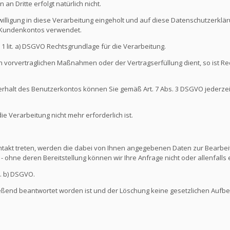
an Dritte erfolgt natürlich nicht.
illigung in diese Verarbeitung eingeholt und auf diese Datenschutzerkl
s Kundenkontos verwendet.
s. 1 lit. a) DSGVO Rechtsgrundlage für die Verarbeitung.
 vorvertraglichen Maßnahmen oder der Vertragserfüllung dient, so ist Rec
nterhalt des Benutzerkontos können Sie gemäß Art. 7 Abs. 3 DSGVO jederze
 Verarbeitung nicht mehr erforderlich ist.
ontakt treten, werden die dabei von Ihnen angegebenen Daten zur Bearbeit
- ohne deren Bereitstellung können wir Ihre Anfrage nicht oder allenfall
t. b) DSGVO.
ießend beantwortet worden ist und der Löschung keine gesetzlichen Aufb