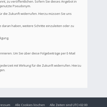
nt, zu veröffentlichen. Sofern Sie dieses Angebot in
. genutzte Pseudonym.
 für die Zukunft widerrufen. Hierzu müssen Sie uns
se daran haben, weitere Schritte einzuleiten oder zu
digung.
onnieren. Um Sie über diese Folgebeiträge per E-Mail
 jederzeit mit Wirkung für die Zukunft widerrufen. Hierzu
gen.
ressum
Alle Cookies löschen
Alle Zeiten sind
UTC+02:00