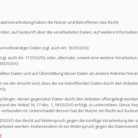
Datenverarbeitung haben die Nutzer und Betroffenen das Recht
erden, auf Auskunft über die verarbeiteten Daten, auf weitere Informati
unvollständiger Daten (vgl. auch Art. 16 DSGVO);
l. auch Art. 17 DSGVO), oder, alternativ, soweit eine weitere Verarbeitung
 18 DSGVO;
ellten Daten und auf Übermittlung dieser Daten an andere Anbieter/Verant
sie der Ansicht sind, dass die sie betreffenden Daten durch den Anbiete
VO).
e Empfänger, denen gegenüber Daten durch den Anbieter offengelegt worde
nd der Artikel 16, 17 Abs. 1, 18 DSGVO erfolgt, zu unterrichten. Diese Verp
verbunden ist. Unbeschadet dessen hat der Nutzer ein Recht auf Auskun
1 DSGVO das Recht auf Widerspruch gegen die künftige Verarbeitung der s
erarbeitet werden. Insbesondere ist ein Widerspruch gegen die Datenvera
g