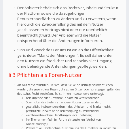
Der Anbieter behält sich das Recht vor, Inhalt und Struktur
der Plattform sowie die dazugehörigen
Benutzeroberflächen zu ändern und zu erweitern, wenn
hierdurch die Zweckerfüllung des mit dem Nutzer
geschlossenen Vertrags nicht oder nur unerheblich
beeinträchtigt wird. Der Anbieter wird die Nutzer
entsprechend über die Änderungen informieren.
Sinn und Zweck des Forums ist ein an die Öffentlichkeit
gerichteter "Markt der Meinungen". Es soll daher unter
den Nutzern ein friedlicher und respektvoller Umgang
ohne beleidigende Anfeindungen gepflegt werden.
§ 3 Pflichten als Foren-Nutzer
Als Nutzer verpflichten Sie sich, dass Sie keine Beiträge veröffentlichen
werden, die gegen diese Regeln, die guten Sitten oder sonst gegen geltendes
deutsches Recht verstoßen. Es ist Ihnen insbesondere untersagt,
beleidigende oder unwahre Inhalte zu veröffentlichen;
Spam über das System an andere Nutzer zu versenden;
gesetzlich, insbesondere durch das Urheber- und Markenrecht,
geschützte Inhalte ohne Berechtigung zu verwenden;
wettbewerbswidrige Handlungen vorzunehmen;
Ihr Thema mehrfach im Forum einzustellen (Verbot von
Doppelpostings);
Presseartikel Dritter ohne Zustimmung des Urhebers im Forum zu