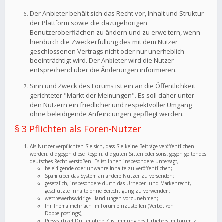
Der Anbieter behält sich das Recht vor, Inhalt und Struktur
der Plattform sowie die dazugehörigen
Benutzeroberflächen zu ändern und zu erweitern, wenn
hierdurch die Zweckerfüllung des mit dem Nutzer
geschlossenen Vertrags nicht oder nur unerheblich
beeinträchtigt wird. Der Anbieter wird die Nutzer
entsprechend über die Änderungen informieren.
Sinn und Zweck des Forums ist ein an die Öffentlichkeit
gerichteter "Markt der Meinungen". Es soll daher unter
den Nutzern ein friedlicher und respektvoller Umgang
ohne beleidigende Anfeindungen gepflegt werden.
§ 3 Pflichten als Foren-Nutzer
Als Nutzer verpflichten Sie sich, dass Sie keine Beiträge veröffentlichen
werden, die gegen diese Regeln, die guten Sitten oder sonst gegen geltendes
deutsches Recht verstoßen. Es ist Ihnen insbesondere untersagt,
beleidigende oder unwahre Inhalte zu veröffentlichen;
Spam über das System an andere Nutzer zu versenden;
gesetzlich, insbesondere durch das Urheber- und Markenrecht,
geschützte Inhalte ohne Berechtigung zu verwenden;
wettbewerbswidrige Handlungen vorzunehmen;
Ihr Thema mehrfach im Forum einzustellen (Verbot von
Doppelpostings);
Presseartikel Dritter ohne Zustimmung des Urhebers im Forum zu