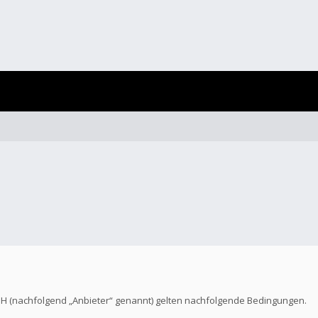
bH (nachfolgend „Anbieter“ genannt) gelten nachfolgende Bedingungen.