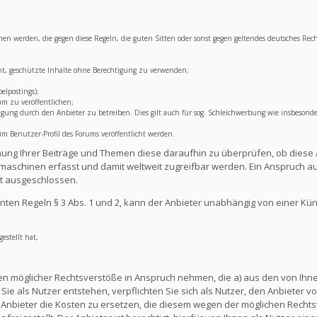
lichen werden, die gegen diese Regeln, die guten Sitten oder sonst gegen geltendes deutsches Rec
ht, geschützte Inhalte ohne Berechtigung zu verwenden;
elpostings);
um zu veröffentlichen;
ng durch den Anbieter zu betreiben. Dies gilt auch für sog. Schleichwerbung wie insbesonde
 Benutzer-Profil des Forums veröffentlicht werden.
lichung Ihrer Beiträge und Themen diese daraufhin zu überprüfen, ob diese 
aschinen erfasst und damit weltweit zugreifbar werden. Ein Anspruch au
t ausgeschlossen.
ten Regeln § 3 Abs. 1 und 2, kann der Anbieter unabhängig von einer Kü
estellt hat,
en möglicher Rechtsverstöße in Anspruch nehmen, die a) aus den von Ihnen
ie als Nutzer entstehen, verpflichten Sie sich als Nutzer, den Anbieter vo
nbieter die Kosten zu ersetzen, die diesem wegen der möglichen Rechts