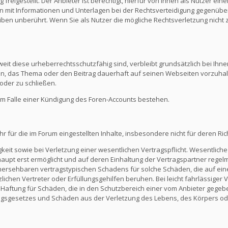
reigestellt. Der Anbieter ist berechtigt, hierfür von Ihnen als Nutzer e
en mit Informationen und Unterlagen bei der Rechtsverteidigung gegenüber
en unberührt. Wenn Sie als Nutzer die mögliche Rechtsverletzung nicht 
eit diese urheberrechtsschutzfähig sind, verbleibt grundsätzlich bei Ihne
ein, das Thema oder den Beitrag dauerhaft auf seinen Webseiten vorzuha
oder zu schließen.
m Falle einer Kündigung des Foren-Accounts bestehen.
ür die im Forum eingestellten Inhalte, insbesondere nicht für deren Richti
keit sowie bei Verletzung einer wesentlichen Vertragspflicht. Wesentliche 
t erst ermöglicht und auf deren Einhaltung der Vertragspartner regelmä
ersehbaren vertragstypischen Schadens für solche Schäden, die auf eine
zlichen Vertreter oder Erfüllungsgehilfen beruhen. Bei leicht fahrlässiger
Die Haftung für Schäden, die in den Schutzbereich einer vom Anbieter gege
gsgesetzes und Schäden aus der Verletzung des Lebens, des Körpers ode