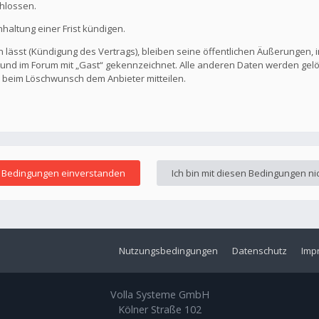
hlossen.
altung einer Frist kündigen.
 lässt (Kündigung des Vertrags), bleiben seine öffentlichen Äußerungen, i
ar und im Forum mit „Gast“ gekennzeichnet. Alle anderen Daten werden ge
s beim Löschwunsch dem Anbieter mitteilen.
Nutzungsbedingungen
Datenschutz
Imp
Volla Systeme GmbH
Kölner Straße 102