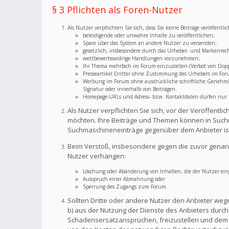
§ 3 Pflichten als Foren-Nutzer
Als Nutzer verpflichten Sie sich, dass Sie keine Beiträge veröffent
beleidigende oder unwahre Inhalte zu veröffentlichen;
Spam über das System an andere Nutzer zu versenden;
gesetzlich, insbesondere durch das Urheber- und Markenrec
wettbewerbswidrige Handlungen vorzunehmen;
Ihr Thema mehrfach im Forum einzustellen (Verbot von Dopp
Presseartikel Dritter ohne Zustimmung des Urhebers im For
Werbung im Forum ohne ausdrückliche schriftliche Genehmigu
Signatur oder innerhalb von Beiträgen.
Homepage-URLs und Adress- bzw. Kontaktdaten dürfen nur im
Als Nutzer verpflichten Sie sich, vor der Veröffent
möchten. Ihre Beiträge und Themen können in Suchm
Suchmaschineneinträge gegenüber dem Anbieter is
Beim Verstoß, insbesondere gegen die zuvor genann
Nutzer verhängen:
Löschung oder Abänderung von Inhalten, die der Nutzer eing
Ausspruch einer Abmahnung oder
Sperrung des Zugangs zum Forum.
Sollten Dritte oder andere Nutzer den Anbieter weg
b) aus der Nutzung der Dienste des Anbieters durch S
Schadensersatzansprüchen, freizustellen und dem A