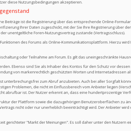
Nutzer diese Nutzungsbedingungen akzeptieren.
 -gegenstand
e Beiträge ist die Registrierung über das entsprechende Online-Formular
fizierung Ihrer Daten zugeschickt, mit der Sie Ihre Registrierung über d
 der unentgeltliche Foren-Nutzungsvertrag zustande (Vertragsschluss).
Funktionen des Forums als Online-Kommunikationsplattform. Hierzu wird Ihn
eischaltung oder Teilnahme am Forum. Es gilt das uneingeschränkte Hausr
werden. Ebenso sind Sie als Inhaber des Kontos für den Schutz vor dessen
rwendung von markenrechtlich geschützten Worten und Internetadressen al
st unterbrechungsfrei zum Abruf anzubieten. Auch bei aller Sorgfalt kön
igen Problemen, die nicht im Einflussbereich vom Anbieter liegen (Versch
icht abrufbar ist. Der Nutzer erkennt an, dass eine hundertprozentige Verfü
 Struktur der Plattform sowie die dazugehörigen Benutzeroberflächen zu ä
rtrags nicht oder nur unerheblich beeinträchtigt wird. Der Anbieter wir
keit gerichteter "Markt der Meinungen". Es soll daher unter den Nutzern e