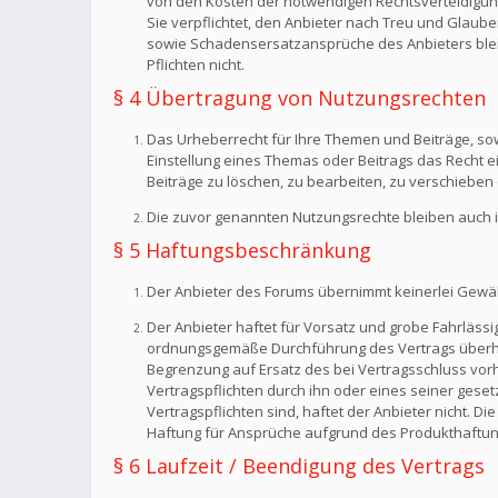
von den Kosten der notwendigen Rechtsverteidigung f
Sie verpflichtet, den Anbieter nach Treu und Glaub
sowie Schadensersatzansprüche des Anbieters bleib
Pflichten nicht.
§ 4 Übertragung von Nutzungsrechten
Das Urheberrecht für Ihre Themen und Beiträge, sow
Einstellung eines Themas oder Beitrags das Recht 
Beiträge zu löschen, zu bearbeiten, zu verschieben 
Die zuvor genannten Nutzungsrechte bleiben auch i
§ 5 Haftungsbeschränkung
Der Anbieter des Forums übernimmt keinerlei Gewähr f
Der Anbieter haftet für Vorsatz und grobe Fahrlässig
ordnungsgemäße Durchführung des Vertrags überhaup
Begrenzung auf Ersatz des bei Vertragsschluss vorh
Vertragspflichten durch ihn oder eines seiner geset
Vertragspflichten sind, haftet der Anbieter nicht. 
Haftung für Ansprüche aufgrund des Produkthaftun
§ 6 Laufzeit / Beendigung des Vertrags