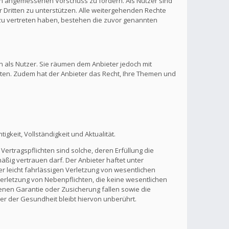
inen angemessenen Vorschuss zu fordern. Als Nutzer sind
 Dritten zu unterstützen. Alle weitergehenden Rechte
zu vertreten haben, bestehen die zuvor genannten
n als Nutzer. Sie räumen dem Anbieter jedoch mit
lten. Zudem hat der Anbieter das Recht, Ihre Themen und
gkeit, Vollständigkeit und Aktualität.
Vertragspflichten sind solche, deren Erfüllung die
ßig vertrauen darf. Der Anbieter haftet unter
r leicht fahrlässigen Verletzung von wesentlichen
 Verletzung von Nebenpflichten, die keine wesentlichen
benen Garantie oder Zusicherung fallen sowie die
r der Gesundheit bleibt hiervon unberührt.