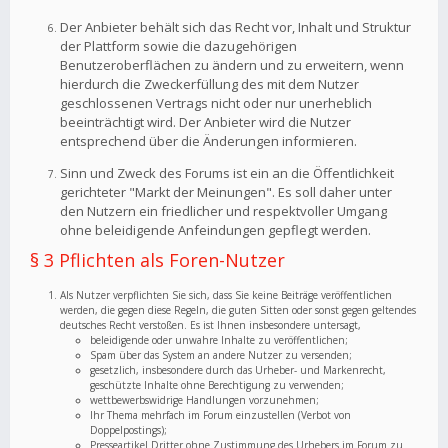
Der Anbieter behält sich das Recht vor, Inhalt und Struktur
der Plattform sowie die dazugehörigen
Benutzeroberflächen zu ändern und zu erweitern, wenn
hierdurch die Zweckerfüllung des mit dem Nutzer
geschlossenen Vertrags nicht oder nur unerheblich
beeinträchtigt wird. Der Anbieter wird die Nutzer
entsprechend über die Änderungen informieren.
Sinn und Zweck des Forums ist ein an die Öffentlichkeit
gerichteter "Markt der Meinungen". Es soll daher unter
den Nutzern ein friedlicher und respektvoller Umgang
ohne beleidigende Anfeindungen gepflegt werden.
§ 3 Pflichten als Foren-Nutzer
Als Nutzer verpflichten Sie sich, dass Sie keine Beiträge veröffentlichen
werden, die gegen diese Regeln, die guten Sitten oder sonst gegen geltendes
deutsches Recht verstoßen. Es ist Ihnen insbesondere untersagt,
beleidigende oder unwahre Inhalte zu veröffentlichen;
Spam über das System an andere Nutzer zu versenden;
gesetzlich, insbesondere durch das Urheber- und Markenrecht,
geschützte Inhalte ohne Berechtigung zu verwenden;
wettbewerbswidrige Handlungen vorzunehmen;
Ihr Thema mehrfach im Forum einzustellen (Verbot von
Doppelpostings);
Presseartikel Dritter ohne Zustimmung des Urhebers im Forum zu