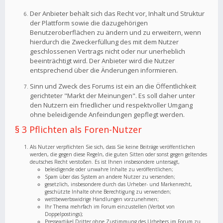
Der Anbieter behält sich das Recht vor, Inhalt und Struktur
der Plattform sowie die dazugehörigen
Benutzeroberflächen zu ändern und zu erweitern, wenn
hierdurch die Zweckerfüllung des mit dem Nutzer
geschlossenen Vertrags nicht oder nur unerheblich
beeinträchtigt wird. Der Anbieter wird die Nutzer
entsprechend über die Änderungen informieren.
Sinn und Zweck des Forums ist ein an die Öffentlichkeit
gerichteter "Markt der Meinungen". Es soll daher unter
den Nutzern ein friedlicher und respektvoller Umgang
ohne beleidigende Anfeindungen gepflegt werden.
§ 3 Pflichten als Foren-Nutzer
Als Nutzer verpflichten Sie sich, dass Sie keine Beiträge veröffentlichen
werden, die gegen diese Regeln, die guten Sitten oder sonst gegen geltendes
deutsches Recht verstoßen. Es ist Ihnen insbesondere untersagt,
beleidigende oder unwahre Inhalte zu veröffentlichen;
Spam über das System an andere Nutzer zu versenden;
gesetzlich, insbesondere durch das Urheber- und Markenrecht,
geschützte Inhalte ohne Berechtigung zu verwenden;
wettbewerbswidrige Handlungen vorzunehmen;
Ihr Thema mehrfach im Forum einzustellen (Verbot von
Doppelpostings);
Presseartikel Dritter ohne Zustimmung des Urhebers im Forum zu