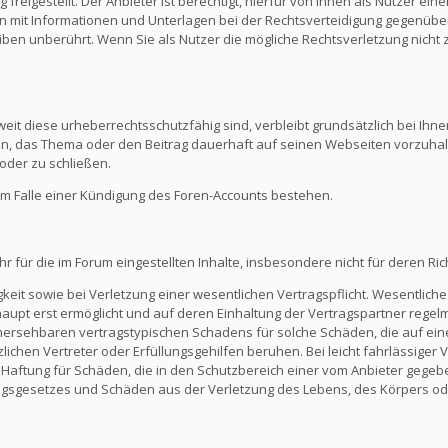
reigestellt. Der Anbieter ist berechtigt, hierfür von Ihnen als Nutzer e
en mit Informationen und Unterlagen bei der Rechtsverteidigung gegenüber
en unberührt. Wenn Sie als Nutzer die mögliche Rechtsverletzung nicht 
eit diese urheberrechtsschutzfähig sind, verbleibt grundsätzlich bei Ihne
ein, das Thema oder den Beitrag dauerhaft auf seinen Webseiten vorzuha
oder zu schließen.
m Falle einer Kündigung des Foren-Accounts bestehen.
ür die im Forum eingestellten Inhalte, insbesondere nicht für deren Richti
keit sowie bei Verletzung einer wesentlichen Vertragspflicht. Wesentliche 
t erst ermöglicht und auf deren Einhaltung der Vertragspartner regelmä
ersehbaren vertragstypischen Schadens für solche Schäden, die auf eine
zlichen Vertreter oder Erfüllungsgehilfen beruhen. Bei leicht fahrlässiger
Die Haftung für Schäden, die in den Schutzbereich einer vom Anbieter gege
gsgesetzes und Schäden aus der Verletzung des Lebens, des Körpers ode