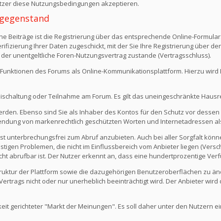
Nutzer diese Nutzungsbedingungen akzeptieren.
 -gegenstand
e Beiträge ist die Registrierung über das entsprechende Online-Formular
fizierung Ihrer Daten zugeschickt, mit der Sie Ihre Registrierung über d
 der unentgeltliche Foren-Nutzungsvertrag zustande (Vertragsschluss).
Funktionen des Forums als Online-Kommunikationsplattform. Hierzu wird Ihn
eischaltung oder Teilnahme am Forum. Es gilt das uneingeschränkte Hausr
werden. Ebenso sind Sie als Inhaber des Kontos für den Schutz vor dessen
rwendung von markenrechtlich geschützten Worten und Internetadressen al
st unterbrechungsfrei zum Abruf anzubieten. Auch bei aller Sorgfalt kön
igen Problemen, die nicht im Einflussbereich vom Anbieter liegen (Versch
icht abrufbar ist. Der Nutzer erkennt an, dass eine hundertprozentige Verfü
 Struktur der Plattform sowie die dazugehörigen Benutzeroberflächen zu ä
rtrags nicht oder nur unerheblich beeinträchtigt wird. Der Anbieter wir
keit gerichteter "Markt der Meinungen". Es soll daher unter den Nutzern e