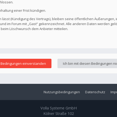
hlossen.
altung einer Frist kündigen.
 lässt (Kündigung des Vertrags), bleiben seine öffentlichen Äußerungen, i
ar und im Forum mit „Gast“ gekennzeichnet. Alle anderen Daten werden ge
s beim Löschwunsch dem Anbieter mitteilen.
Nutzungsbedingungen
Datenschutz
Imp
Volla Systeme GmbH
Kölner Straße 102