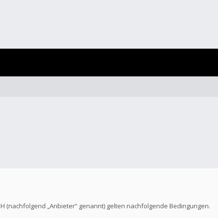
bH (nachfolgend „Anbieter“ genannt) gelten nachfolgende Bedingungen.