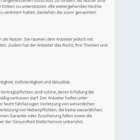
inen angemessenen Vorschuss zu fordern. Als Nutzer sind
 Dritten zu unterstützen. Alle weitergehenden Rechte
zu vertreten haben, bestehen die zuvor genannten
n als Nutzer. Sie räumen dem Anbieter jedoch mit
lten. Zudem hat der Anbieter das Recht, Ihre Themen und
gkeit, Vollständigkeit und Aktualität.
Vertragspflichten sind solche, deren Erfüllung die
ßig vertrauen darf. Der Anbieter haftet unter
r leicht fahrlässigen Verletzung von wesentlichen
 Verletzung von Nebenpflichten, die keine wesentlichen
benen Garantie oder Zusicherung fallen sowie die
r der Gesundheit bleibt hiervon unberührt.