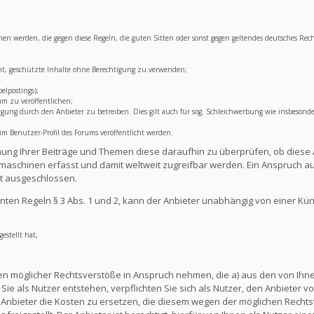
lichen werden, die gegen diese Regeln, die guten Sitten oder sonst gegen geltendes deutsches Rec
ht, geschützte Inhalte ohne Berechtigung zu verwenden;
elpostings);
um zu veröffentlichen;
ng durch den Anbieter zu betreiben. Dies gilt auch für sog. Schleichwerbung wie insbesonde
 Benutzer-Profil des Forums veröffentlicht werden.
lichung Ihrer Beiträge und Themen diese daraufhin zu überprüfen, ob diese 
aschinen erfasst und damit weltweit zugreifbar werden. Ein Anspruch au
t ausgeschlossen.
ten Regeln § 3 Abs. 1 und 2, kann der Anbieter unabhängig von einer Kü
estellt hat,
en möglicher Rechtsverstöße in Anspruch nehmen, die a) aus den von Ihnen
ie als Nutzer entstehen, verpflichten Sie sich als Nutzer, den Anbieter vo
nbieter die Kosten zu ersetzen, die diesem wegen der möglichen Rechts