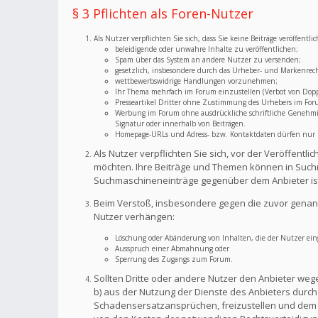
§ 3 Pflichten als Foren-Nutzer
Als Nutzer verpflichten Sie sich, dass Sie keine Beiträge veröffent
beleidigende oder unwahre Inhalte zu veröffentlichen;
Spam über das System an andere Nutzer zu versenden;
gesetzlich, insbesondere durch das Urheber- und Markenrec
wettbewerbswidrige Handlungen vorzunehmen;
Ihr Thema mehrfach im Forum einzustellen (Verbot von Dopp
Presseartikel Dritter ohne Zustimmung des Urhebers im For
Werbung im Forum ohne ausdrückliche schriftliche Genehmigu
Signatur oder innerhalb von Beiträgen.
Homepage-URLs und Adress- bzw. Kontaktdaten dürfen nur im
Als Nutzer verpflichten Sie sich, vor der Veröffent
möchten. Ihre Beiträge und Themen können in Suchm
Suchmaschineneinträge gegenüber dem Anbieter is
Beim Verstoß, insbesondere gegen die zuvor genann
Nutzer verhängen:
Löschung oder Abänderung von Inhalten, die der Nutzer eing
Ausspruch einer Abmahnung oder
Sperrung des Zugangs zum Forum.
Sollten Dritte oder andere Nutzer den Anbieter weg
b) aus der Nutzung der Dienste des Anbieters durch S
Schadensersatzansprüchen, freizustellen und dem A