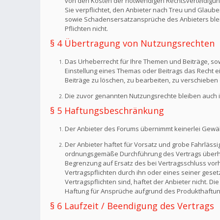
von den Kosten der notwendigen Rechtsverteidigung f
Sie verpflichtet, den Anbieter nach Treu und Glaub
sowie Schadensersatzansprüche des Anbieters bleib
Pflichten nicht.
§ 4 Übertragung von Nutzungsrechten
Das Urheberrecht für Ihre Themen und Beiträge, sow
Einstellung eines Themas oder Beitrags das Recht 
Beiträge zu löschen, zu bearbeiten, zu verschieben 
Die zuvor genannten Nutzungsrechte bleiben auch i
§ 5 Haftungsbeschränkung
Der Anbieter des Forums übernimmt keinerlei Gewähr f
Der Anbieter haftet für Vorsatz und grobe Fahrlässig
ordnungsgemäße Durchführung des Vertrags überhaup
Begrenzung auf Ersatz des bei Vertragsschluss vorh
Vertragspflichten durch ihn oder eines seiner geset
Vertragspflichten sind, haftet der Anbieter nicht. 
Haftung für Ansprüche aufgrund des Produkthaftun
§ 6 Laufzeit / Beendigung des Vertrags