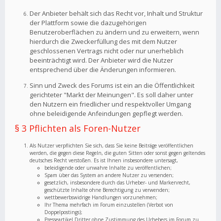
Der Anbieter behält sich das Recht vor, Inhalt und Struktur
der Plattform sowie die dazugehörigen
Benutzeroberflächen zu ändern und zu erweitern, wenn
hierdurch die Zweckerfüllung des mit dem Nutzer
geschlossenen Vertrags nicht oder nur unerheblich
beeinträchtigt wird. Der Anbieter wird die Nutzer
entsprechend über die Änderungen informieren.
Sinn und Zweck des Forums ist ein an die Öffentlichkeit
gerichteter "Markt der Meinungen". Es soll daher unter
den Nutzern ein friedlicher und respektvoller Umgang
ohne beleidigende Anfeindungen gepflegt werden.
§ 3 Pflichten als Foren-Nutzer
Als Nutzer verpflichten Sie sich, dass Sie keine Beiträge veröffentlichen
werden, die gegen diese Regeln, die guten Sitten oder sonst gegen geltendes
deutsches Recht verstoßen. Es ist Ihnen insbesondere untersagt,
beleidigende oder unwahre Inhalte zu veröffentlichen;
Spam über das System an andere Nutzer zu versenden;
gesetzlich, insbesondere durch das Urheber- und Markenrecht,
geschützte Inhalte ohne Berechtigung zu verwenden;
wettbewerbswidrige Handlungen vorzunehmen;
Ihr Thema mehrfach im Forum einzustellen (Verbot von
Doppelpostings);
Presseartikel Dritter ohne Zustimmung des Urhebers im Forum zu