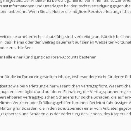
reigestellt. Der Anbieter ist berechtigt, hierfür von Ihnen als Nutzer e
en mit Informationen und Unterlagen bei der Rechtsverteidigung gegenüber
en unberührt. Wenn Sie als Nutzer die mögliche Rechtsverletzung nicht 
eit diese urheberrechtsschutzfähig sind, verbleibt grundsätzlich bei Ihne
ein, das Thema oder den Beitrag dauerhaft auf seinen Webseiten vorzuha
oder zu schließen.
m Falle einer Kündigung des Foren-Accounts bestehen.
ür die im Forum eingestellten Inhalte, insbesondere nicht für deren Richti
keit sowie bei Verletzung einer wesentlichen Vertragspflicht. Wesentliche 
t erst ermöglicht und auf deren Einhaltung der Vertragspartner regelmä
ersehbaren vertragstypischen Schadens für solche Schäden, die auf eine
zlichen Vertreter oder Erfüllungsgehilfen beruhen. Bei leicht fahrlässiger
Die Haftung für Schäden, die in den Schutzbereich einer vom Anbieter gege
gsgesetzes und Schäden aus der Verletzung des Lebens, des Körpers ode