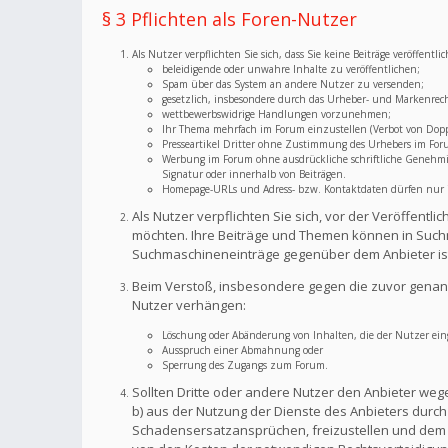
§ 3 Pflichten als Foren-Nutzer
Als Nutzer verpflichten Sie sich, dass Sie keine Beiträge veröffent
beleidigende oder unwahre Inhalte zu veröffentlichen;
Spam über das System an andere Nutzer zu versenden;
gesetzlich, insbesondere durch das Urheber- und Markenrec
wettbewerbswidrige Handlungen vorzunehmen;
Ihr Thema mehrfach im Forum einzustellen (Verbot von Dopp
Presseartikel Dritter ohne Zustimmung des Urhebers im For
Werbung im Forum ohne ausdrückliche schriftliche Genehmigu
Signatur oder innerhalb von Beiträgen.
Homepage-URLs und Adress- bzw. Kontaktdaten dürfen nur im
Als Nutzer verpflichten Sie sich, vor der Veröffent
möchten. Ihre Beiträge und Themen können in Suchm
Suchmaschineneinträge gegenüber dem Anbieter is
Beim Verstoß, insbesondere gegen die zuvor genann
Nutzer verhängen:
Löschung oder Abänderung von Inhalten, die der Nutzer eing
Ausspruch einer Abmahnung oder
Sperrung des Zugangs zum Forum.
Sollten Dritte oder andere Nutzer den Anbieter weg
b) aus der Nutzung der Dienste des Anbieters durch S
Schadensersatzansprüchen, freizustellen und dem A