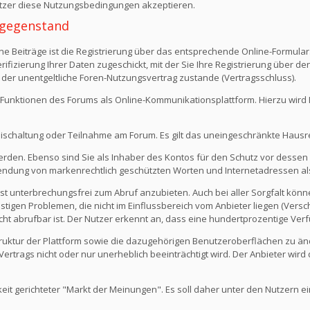
Nutzer diese Nutzungsbedingungen akzeptieren.
 -gegenstand
e Beiträge ist die Registrierung über das entsprechende Online-Formular
fizierung Ihrer Daten zugeschickt, mit der Sie Ihre Registrierung über d
 der unentgeltliche Foren-Nutzungsvertrag zustande (Vertragsschluss).
Funktionen des Forums als Online-Kommunikationsplattform. Hierzu wird Ihn
eischaltung oder Teilnahme am Forum. Es gilt das uneingeschränkte Hausr
werden. Ebenso sind Sie als Inhaber des Kontos für den Schutz vor dessen
rwendung von markenrechtlich geschützten Worten und Internetadressen al
st unterbrechungsfrei zum Abruf anzubieten. Auch bei aller Sorgfalt kön
igen Problemen, die nicht im Einflussbereich vom Anbieter liegen (Versch
icht abrufbar ist. Der Nutzer erkennt an, dass eine hundertprozentige Verfü
 Struktur der Plattform sowie die dazugehörigen Benutzeroberflächen zu ä
rtrags nicht oder nur unerheblich beeinträchtigt wird. Der Anbieter wir
keit gerichteter "Markt der Meinungen". Es soll daher unter den Nutzern e