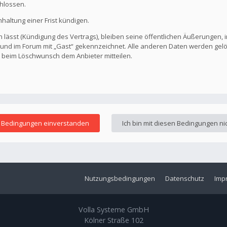
hlossen.
altung einer Frist kündigen.
 lässt (Kündigung des Vertrags), bleiben seine öffentlichen Äußerungen, i
ar und im Forum mit „Gast“ gekennzeichnet. Alle anderen Daten werden ge
s beim Löschwunsch dem Anbieter mitteilen.
Nutzungsbedingungen
Datenschutz
Imp
Volla Systeme GmbH
Kölner Straße 102