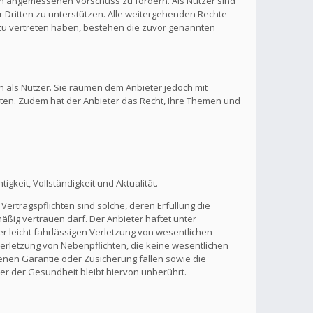
inen angemessenen Vorschuss zu fordern. Als Nutzer sind
 Dritten zu unterstützen. Alle weitergehenden Rechte
zu vertreten haben, bestehen die zuvor genannten
n als Nutzer. Sie räumen dem Anbieter jedoch mit
lten. Zudem hat der Anbieter das Recht, Ihre Themen und
gkeit, Vollständigkeit und Aktualität.
Vertragspflichten sind solche, deren Erfüllung die
ßig vertrauen darf. Der Anbieter haftet unter
r leicht fahrlässigen Verletzung von wesentlichen
 Verletzung von Nebenpflichten, die keine wesentlichen
benen Garantie oder Zusicherung fallen sowie die
r der Gesundheit bleibt hiervon unberührt.