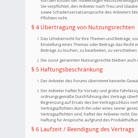
von den Kosten der notwendigen Rechtsverteidigung f
Sie verpflichtet, den Anbieter nach Treu und Glaub
sowie Schadensersatzansprüche des Anbieters bleib
Pflichten nicht.
§ 4 Übertragung von Nutzungsrechten
Das Urheberrecht für Ihre Themen und Beiträge, sow
Einstellung eines Themas oder Beitrags das Recht 
Beiträge zu löschen, zu bearbeiten, zu verschieben 
Die zuvor genannten Nutzungsrechte bleiben auch i
§ 5 Haftungsbeschränkung
Der Anbieter des Forums übernimmt keinerlei Gewähr f
Der Anbieter haftet für Vorsatz und grobe Fahrlässig
ordnungsgemäße Durchführung des Vertrags überhaup
Begrenzung auf Ersatz des bei Vertragsschluss vorh
Vertragspflichten durch ihn oder eines seiner geset
Vertragspflichten sind, haftet der Anbieter nicht. 
Haftung für Ansprüche aufgrund des Produkthaftun
§ 6 Laufzeit / Beendigung des Vertrags