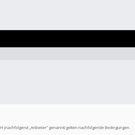
bH (nachfolgend „Anbieter“ genannt) gelten nachfolgende Bedingungen.