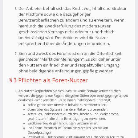
Der Anbieter behält sich das Recht vor, Inhalt und Struktur
der Plattform sowie die dazugehörigen
Benutzeroberflächen zu ändern und zu erweitern, wenn
hierdurch die Zweckerfüllung des mit dem Nutzer
geschlossenen Vertrags nicht oder nur unerheblich
beeinträchtigt wird. Der Anbieter wird die Nutzer
entsprechend über die Änderungen informieren.
Sinn und Zweck des Forums ist ein an die Öffentlichkeit
gerichteter "Markt der Meinungen". Es soll daher unter
den Nutzern ein friedlicher und respektvoller Umgang
ohne beleidigende Anfeindungen gepflegt werden.
§ 3 Pflichten als Foren-Nutzer
Als Nutzer verpflichten Sie sich, dass Sie keine Beiträge veröffentlichen
werden, die gegen diese Regeln, die guten Sitten oder sonst gegen geltendes
deutsches Recht verstoßen. Es ist Ihnen insbesondere untersagt,
beleidigende oder unwahre Inhalte zu veröffentlichen;
Spam über das System an andere Nutzer zu versenden;
gesetzlich, insbesondere durch das Urheber- und Markenrecht,
geschützte Inhalte ohne Berechtigung zu verwenden;
wettbewerbswidrige Handlungen vorzunehmen;
Ihr Thema mehrfach im Forum einzustellen (Verbot von
Doppelpostings);
Presseartikel Dritter ohne Zustimmung des Urhebers im Forum zu