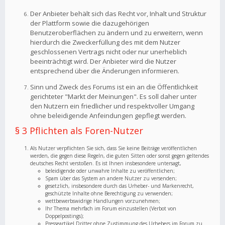
Der Anbieter behält sich das Recht vor, Inhalt und Struktur
der Plattform sowie die dazugehörigen
Benutzeroberflächen zu ändern und zu erweitern, wenn
hierdurch die Zweckerfüllung des mit dem Nutzer
geschlossenen Vertrags nicht oder nur unerheblich
beeinträchtigt wird. Der Anbieter wird die Nutzer
entsprechend über die Änderungen informieren.
Sinn und Zweck des Forums ist ein an die Öffentlichkeit
gerichteter "Markt der Meinungen". Es soll daher unter
den Nutzern ein friedlicher und respektvoller Umgang
ohne beleidigende Anfeindungen gepflegt werden.
§ 3 Pflichten als Foren-Nutzer
Als Nutzer verpflichten Sie sich, dass Sie keine Beiträge veröffentlichen
werden, die gegen diese Regeln, die guten Sitten oder sonst gegen geltendes
deutsches Recht verstoßen. Es ist Ihnen insbesondere untersagt,
beleidigende oder unwahre Inhalte zu veröffentlichen;
Spam über das System an andere Nutzer zu versenden;
gesetzlich, insbesondere durch das Urheber- und Markenrecht,
geschützte Inhalte ohne Berechtigung zu verwenden;
wettbewerbswidrige Handlungen vorzunehmen;
Ihr Thema mehrfach im Forum einzustellen (Verbot von
Doppelpostings);
Presseartikel Dritter ohne Zustimmung des Urhebers im Forum zu