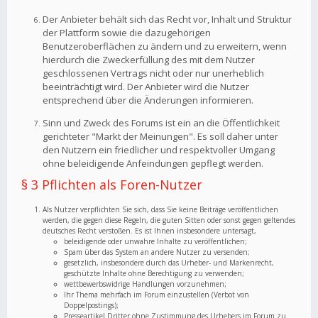
Der Anbieter behält sich das Recht vor, Inhalt und Struktur
der Plattform sowie die dazugehörigen
Benutzeroberflächen zu ändern und zu erweitern, wenn
hierdurch die Zweckerfüllung des mit dem Nutzer
geschlossenen Vertrags nicht oder nur unerheblich
beeinträchtigt wird. Der Anbieter wird die Nutzer
entsprechend über die Änderungen informieren.
Sinn und Zweck des Forums ist ein an die Öffentlichkeit
gerichteter "Markt der Meinungen". Es soll daher unter
den Nutzern ein friedlicher und respektvoller Umgang
ohne beleidigende Anfeindungen gepflegt werden.
§ 3 Pflichten als Foren-Nutzer
Als Nutzer verpflichten Sie sich, dass Sie keine Beiträge veröffentlichen
werden, die gegen diese Regeln, die guten Sitten oder sonst gegen geltendes
deutsches Recht verstoßen. Es ist Ihnen insbesondere untersagt,
beleidigende oder unwahre Inhalte zu veröffentlichen;
Spam über das System an andere Nutzer zu versenden;
gesetzlich, insbesondere durch das Urheber- und Markenrecht,
geschützte Inhalte ohne Berechtigung zu verwenden;
wettbewerbswidrige Handlungen vorzunehmen;
Ihr Thema mehrfach im Forum einzustellen (Verbot von
Doppelpostings);
Presseartikel Dritter ohne Zustimmung des Urhebers im Forum zu