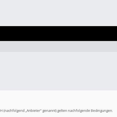
bH (nachfolgend „Anbieter“ genannt) gelten nachfolgende Bedingungen.