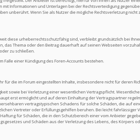
reigestellt. Der Anbieter ist berechtigt, hierfür von Ihnen als Nutzer e
en mit Informationen und Unterlagen bei der Rechtsverteidigung gegenüber
en unberührt. Wenn Sie als Nutzer die mögliche Rechtsverletzung nicht 
eit diese urheberrechtsschutzfähig sind, verbleibt grundsätzlich bei Ihne
ein, das Thema oder den Beitrag dauerhaft auf seinen Webseiten vorzuha
oder zu schließen.
m Falle einer Kündigung des Foren-Accounts bestehen.
ür die im Forum eingestellten Inhalte, insbesondere nicht für deren Richti
keit sowie bei Verletzung einer wesentlichen Vertragspflicht. Wesentliche 
t erst ermöglicht und auf deren Einhaltung der Vertragspartner regelmä
ersehbaren vertragstypischen Schadens für solche Schäden, die auf eine
zlichen Vertreter oder Erfüllungsgehilfen beruhen. Bei leicht fahrlässiger
Die Haftung für Schäden, die in den Schutzbereich einer vom Anbieter gege
gsgesetzes und Schäden aus der Verletzung des Lebens, des Körpers ode