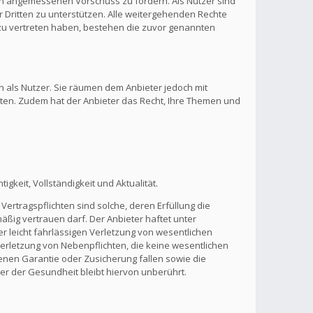
inen angemessenen Vorschuss zu fordern. Als Nutzer sind
 Dritten zu unterstützen. Alle weitergehenden Rechte
zu vertreten haben, bestehen die zuvor genannten
n als Nutzer. Sie räumen dem Anbieter jedoch mit
lten. Zudem hat der Anbieter das Recht, Ihre Themen und
gkeit, Vollständigkeit und Aktualität.
Vertragspflichten sind solche, deren Erfüllung die
ßig vertrauen darf. Der Anbieter haftet unter
r leicht fahrlässigen Verletzung von wesentlichen
 Verletzung von Nebenpflichten, die keine wesentlichen
benen Garantie oder Zusicherung fallen sowie die
r der Gesundheit bleibt hiervon unberührt.