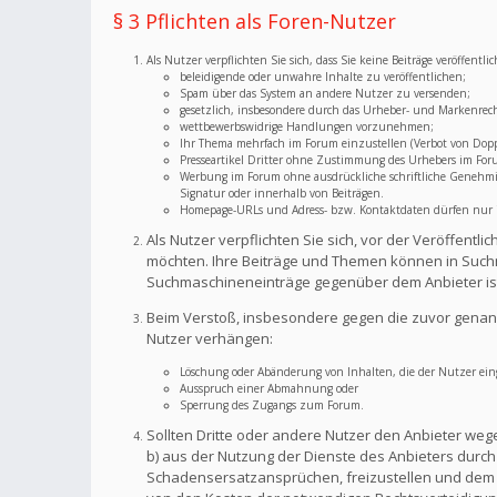
§ 3 Pflichten als Foren-Nutzer
Als Nutzer verpflichten Sie sich, dass Sie keine Beiträge veröffent
beleidigende oder unwahre Inhalte zu veröffentlichen;
Spam über das System an andere Nutzer zu versenden;
gesetzlich, insbesondere durch das Urheber- und Markenrec
wettbewerbswidrige Handlungen vorzunehmen;
Ihr Thema mehrfach im Forum einzustellen (Verbot von Dopp
Presseartikel Dritter ohne Zustimmung des Urhebers im For
Werbung im Forum ohne ausdrückliche schriftliche Genehmigu
Signatur oder innerhalb von Beiträgen.
Homepage-URLs und Adress- bzw. Kontaktdaten dürfen nur im
Als Nutzer verpflichten Sie sich, vor der Veröffent
möchten. Ihre Beiträge und Themen können in Suchm
Suchmaschineneinträge gegenüber dem Anbieter is
Beim Verstoß, insbesondere gegen die zuvor genann
Nutzer verhängen:
Löschung oder Abänderung von Inhalten, die der Nutzer eing
Ausspruch einer Abmahnung oder
Sperrung des Zugangs zum Forum.
Sollten Dritte oder andere Nutzer den Anbieter weg
b) aus der Nutzung der Dienste des Anbieters durch S
Schadensersatzansprüchen, freizustellen und dem A