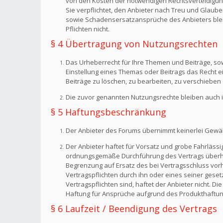
von den Kosten der notwendigen Rechtsverteidigung f
Sie verpflichtet, den Anbieter nach Treu und Glaub
sowie Schadensersatzansprüche des Anbieters bleib
Pflichten nicht.
§ 4 Übertragung von Nutzungsrechten
Das Urheberrecht für Ihre Themen und Beiträge, sow
Einstellung eines Themas oder Beitrags das Recht 
Beiträge zu löschen, zu bearbeiten, zu verschieben 
Die zuvor genannten Nutzungsrechte bleiben auch i
§ 5 Haftungsbeschränkung
Der Anbieter des Forums übernimmt keinerlei Gewähr f
Der Anbieter haftet für Vorsatz und grobe Fahrlässig
ordnungsgemäße Durchführung des Vertrags überhaup
Begrenzung auf Ersatz des bei Vertragsschluss vorh
Vertragspflichten durch ihn oder eines seiner geset
Vertragspflichten sind, haftet der Anbieter nicht. 
Haftung für Ansprüche aufgrund des Produkthaftun
§ 6 Laufzeit / Beendigung des Vertrags