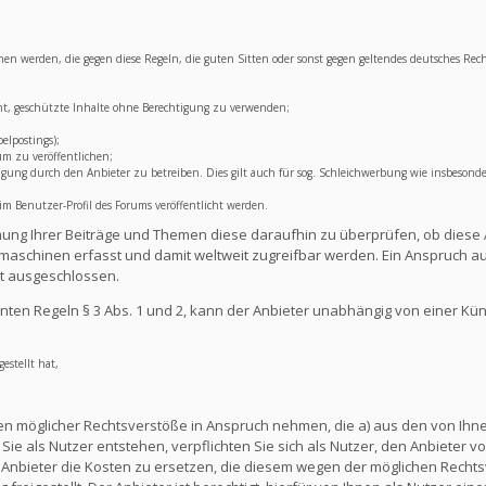
lichen werden, die gegen diese Regeln, die guten Sitten oder sonst gegen geltendes deutsches Rec
ht, geschützte Inhalte ohne Berechtigung zu verwenden;
elpostings);
um zu veröffentlichen;
ng durch den Anbieter zu betreiben. Dies gilt auch für sog. Schleichwerbung wie insbesonde
 Benutzer-Profil des Forums veröffentlicht werden.
lichung Ihrer Beiträge und Themen diese daraufhin zu überprüfen, ob diese 
aschinen erfasst und damit weltweit zugreifbar werden. Ein Anspruch au
t ausgeschlossen.
ten Regeln § 3 Abs. 1 und 2, kann der Anbieter unabhängig von einer Kü
estellt hat,
en möglicher Rechtsverstöße in Anspruch nehmen, die a) aus den von Ihnen
ie als Nutzer entstehen, verpflichten Sie sich als Nutzer, den Anbieter vo
nbieter die Kosten zu ersetzen, die diesem wegen der möglichen Rechts