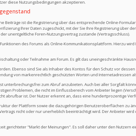
Nutzer diese Nutzungsbedingungen akzeptieren.
 -gegenstand
e Beiträge ist die Registrierung über das entsprechende Online-Formular
fizierung Ihrer Daten zugeschickt, mit der Sie Ihre Registrierung über d
 der unentgeltliche Foren-Nutzungsvertrag zustande (Vertragsschluss).
Funktionen des Forums als Online-Kommunikationsplattform. Hierzu wird Ihn
eischaltung oder Teilnahme am Forum. Es gilt das uneingeschränkte Hausr
werden. Ebenso sind Sie als Inhaber des Kontos für den Schutz vor dessen
rwendung von markenrechtlich geschützten Worten und Internetadressen al
st unterbrechungsfrei zum Abruf anzubieten. Auch bei aller Sorgfalt kön
igen Problemen, die nicht im Einflussbereich vom Anbieter liegen (Versch
icht abrufbar ist. Der Nutzer erkennt an, dass eine hundertprozentige Verfü
 Struktur der Plattform sowie die dazugehörigen Benutzeroberflächen zu ä
rtrags nicht oder nur unerheblich beeinträchtigt wird. Der Anbieter wir
keit gerichteter "Markt der Meinungen". Es soll daher unter den Nutzern e