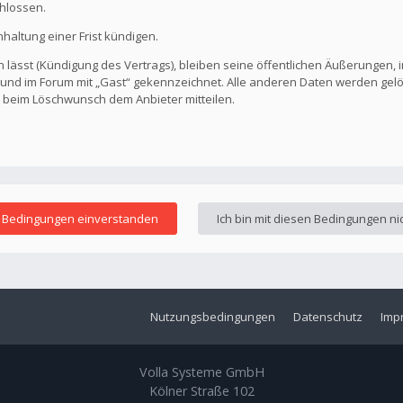
hlossen.
altung einer Frist kündigen.
 lässt (Kündigung des Vertrags), bleiben seine öffentlichen Äußerungen, i
ar und im Forum mit „Gast“ gekennzeichnet. Alle anderen Daten werden ge
s beim Löschwunsch dem Anbieter mitteilen.
Nutzungsbedingungen
Datenschutz
Imp
Volla Systeme GmbH
Kölner Straße 102