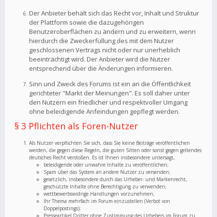
Der Anbieter behält sich das Recht vor, Inhalt und Struktur
der Plattform sowie die dazugehörigen
Benutzeroberflächen zu ändern und zu erweitern, wenn
hierdurch die Zweckerfüllung des mit dem Nutzer
geschlossenen Vertrags nicht oder nur unerheblich
beeinträchtigt wird. Der Anbieter wird die Nutzer
entsprechend über die Änderungen informieren.
Sinn und Zweck des Forums ist ein an die Öffentlichkeit
gerichteter "Markt der Meinungen". Es soll daher unter
den Nutzern ein friedlicher und respektvoller Umgang
ohne beleidigende Anfeindungen gepflegt werden.
§ 3 Pflichten als Foren-Nutzer
Als Nutzer verpflichten Sie sich, dass Sie keine Beiträge veröffentlichen
werden, die gegen diese Regeln, die guten Sitten oder sonst gegen geltendes
deutsches Recht verstoßen. Es ist Ihnen insbesondere untersagt,
beleidigende oder unwahre Inhalte zu veröffentlichen;
Spam über das System an andere Nutzer zu versenden;
gesetzlich, insbesondere durch das Urheber- und Markenrecht,
geschützte Inhalte ohne Berechtigung zu verwenden;
wettbewerbswidrige Handlungen vorzunehmen;
Ihr Thema mehrfach im Forum einzustellen (Verbot von
Doppelpostings);
Presseartikel Dritter ohne Zustimmung des Urhebers im Forum zu