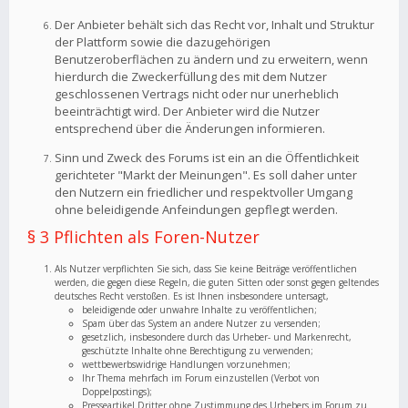
Der Anbieter behält sich das Recht vor, Inhalt und Struktur
der Plattform sowie die dazugehörigen
Benutzeroberflächen zu ändern und zu erweitern, wenn
hierdurch die Zweckerfüllung des mit dem Nutzer
geschlossenen Vertrags nicht oder nur unerheblich
beeinträchtigt wird. Der Anbieter wird die Nutzer
entsprechend über die Änderungen informieren.
Sinn und Zweck des Forums ist ein an die Öffentlichkeit
gerichteter "Markt der Meinungen". Es soll daher unter
den Nutzern ein friedlicher und respektvoller Umgang
ohne beleidigende Anfeindungen gepflegt werden.
§ 3 Pflichten als Foren-Nutzer
Als Nutzer verpflichten Sie sich, dass Sie keine Beiträge veröffentlichen
werden, die gegen diese Regeln, die guten Sitten oder sonst gegen geltendes
deutsches Recht verstoßen. Es ist Ihnen insbesondere untersagt,
beleidigende oder unwahre Inhalte zu veröffentlichen;
Spam über das System an andere Nutzer zu versenden;
gesetzlich, insbesondere durch das Urheber- und Markenrecht,
geschützte Inhalte ohne Berechtigung zu verwenden;
wettbewerbswidrige Handlungen vorzunehmen;
Ihr Thema mehrfach im Forum einzustellen (Verbot von
Doppelpostings);
Presseartikel Dritter ohne Zustimmung des Urhebers im Forum zu