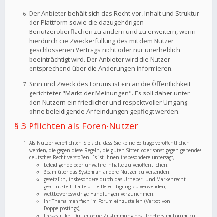
Der Anbieter behält sich das Recht vor, Inhalt und Struktur
der Plattform sowie die dazugehörigen
Benutzeroberflächen zu ändern und zu erweitern, wenn
hierdurch die Zweckerfüllung des mit dem Nutzer
geschlossenen Vertrags nicht oder nur unerheblich
beeinträchtigt wird. Der Anbieter wird die Nutzer
entsprechend über die Änderungen informieren.
Sinn und Zweck des Forums ist ein an die Öffentlichkeit
gerichteter "Markt der Meinungen". Es soll daher unter
den Nutzern ein friedlicher und respektvoller Umgang
ohne beleidigende Anfeindungen gepflegt werden.
§ 3 Pflichten als Foren-Nutzer
Als Nutzer verpflichten Sie sich, dass Sie keine Beiträge veröffentlichen
werden, die gegen diese Regeln, die guten Sitten oder sonst gegen geltendes
deutsches Recht verstoßen. Es ist Ihnen insbesondere untersagt,
beleidigende oder unwahre Inhalte zu veröffentlichen;
Spam über das System an andere Nutzer zu versenden;
gesetzlich, insbesondere durch das Urheber- und Markenrecht,
geschützte Inhalte ohne Berechtigung zu verwenden;
wettbewerbswidrige Handlungen vorzunehmen;
Ihr Thema mehrfach im Forum einzustellen (Verbot von
Doppelpostings);
Presseartikel Dritter ohne Zustimmung des Urhebers im Forum zu