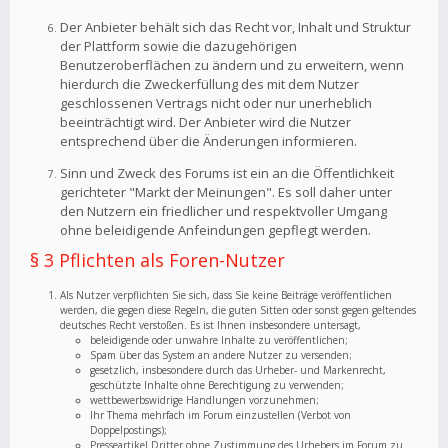
Der Anbieter behält sich das Recht vor, Inhalt und Struktur
der Plattform sowie die dazugehörigen
Benutzeroberflächen zu ändern und zu erweitern, wenn
hierdurch die Zweckerfüllung des mit dem Nutzer
geschlossenen Vertrags nicht oder nur unerheblich
beeinträchtigt wird. Der Anbieter wird die Nutzer
entsprechend über die Änderungen informieren.
Sinn und Zweck des Forums ist ein an die Öffentlichkeit
gerichteter "Markt der Meinungen". Es soll daher unter
den Nutzern ein friedlicher und respektvoller Umgang
ohne beleidigende Anfeindungen gepflegt werden.
§ 3 Pflichten als Foren-Nutzer
Als Nutzer verpflichten Sie sich, dass Sie keine Beiträge veröffentlichen
werden, die gegen diese Regeln, die guten Sitten oder sonst gegen geltendes
deutsches Recht verstoßen. Es ist Ihnen insbesondere untersagt,
beleidigende oder unwahre Inhalte zu veröffentlichen;
Spam über das System an andere Nutzer zu versenden;
gesetzlich, insbesondere durch das Urheber- und Markenrecht,
geschützte Inhalte ohne Berechtigung zu verwenden;
wettbewerbswidrige Handlungen vorzunehmen;
Ihr Thema mehrfach im Forum einzustellen (Verbot von
Doppelpostings);
Presseartikel Dritter ohne Zustimmung des Urhebers im Forum zu