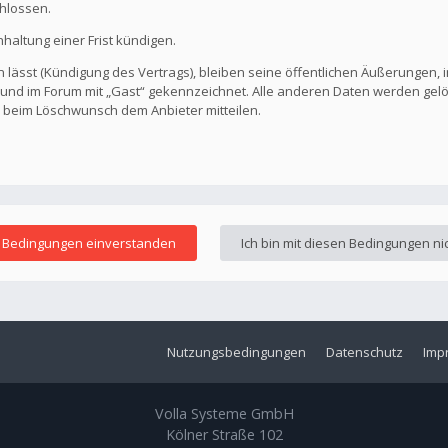
hlossen.
altung einer Frist kündigen.
 lässt (Kündigung des Vertrags), bleiben seine öffentlichen Äußerungen, i
ar und im Forum mit „Gast“ gekennzeichnet. Alle anderen Daten werden ge
s beim Löschwunsch dem Anbieter mitteilen.
Nutzungsbedingungen
Datenschutz
Imp
Volla Systeme GmbH
Kölner Straße 102