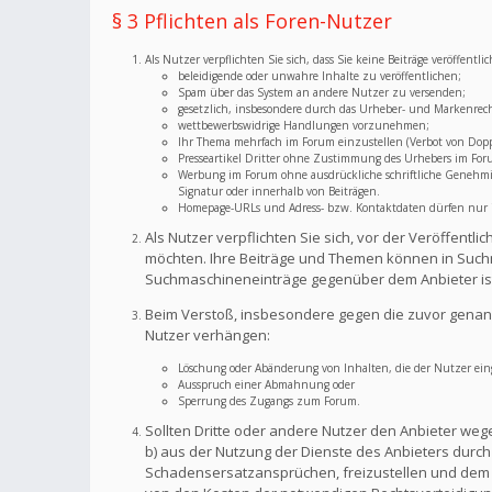
§ 3 Pflichten als Foren-Nutzer
Als Nutzer verpflichten Sie sich, dass Sie keine Beiträge veröffent
beleidigende oder unwahre Inhalte zu veröffentlichen;
Spam über das System an andere Nutzer zu versenden;
gesetzlich, insbesondere durch das Urheber- und Markenrec
wettbewerbswidrige Handlungen vorzunehmen;
Ihr Thema mehrfach im Forum einzustellen (Verbot von Dopp
Presseartikel Dritter ohne Zustimmung des Urhebers im For
Werbung im Forum ohne ausdrückliche schriftliche Genehmigu
Signatur oder innerhalb von Beiträgen.
Homepage-URLs und Adress- bzw. Kontaktdaten dürfen nur im
Als Nutzer verpflichten Sie sich, vor der Veröffent
möchten. Ihre Beiträge und Themen können in Suchm
Suchmaschineneinträge gegenüber dem Anbieter is
Beim Verstoß, insbesondere gegen die zuvor genann
Nutzer verhängen:
Löschung oder Abänderung von Inhalten, die der Nutzer eing
Ausspruch einer Abmahnung oder
Sperrung des Zugangs zum Forum.
Sollten Dritte oder andere Nutzer den Anbieter weg
b) aus der Nutzung der Dienste des Anbieters durch S
Schadensersatzansprüchen, freizustellen und dem A