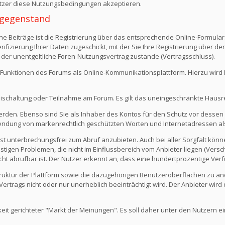
Nutzer diese Nutzungsbedingungen akzeptieren.
 -gegenstand
e Beiträge ist die Registrierung über das entsprechende Online-Formular
fizierung Ihrer Daten zugeschickt, mit der Sie Ihre Registrierung über d
 der unentgeltliche Foren-Nutzungsvertrag zustande (Vertragsschluss).
Funktionen des Forums als Online-Kommunikationsplattform. Hierzu wird Ihn
eischaltung oder Teilnahme am Forum. Es gilt das uneingeschränkte Hausr
werden. Ebenso sind Sie als Inhaber des Kontos für den Schutz vor dessen
rwendung von markenrechtlich geschützten Worten und Internetadressen al
st unterbrechungsfrei zum Abruf anzubieten. Auch bei aller Sorgfalt kön
igen Problemen, die nicht im Einflussbereich vom Anbieter liegen (Versch
icht abrufbar ist. Der Nutzer erkennt an, dass eine hundertprozentige Verfü
 Struktur der Plattform sowie die dazugehörigen Benutzeroberflächen zu ä
rtrags nicht oder nur unerheblich beeinträchtigt wird. Der Anbieter wir
keit gerichteter "Markt der Meinungen". Es soll daher unter den Nutzern e