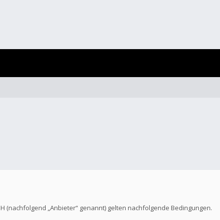
bH (nachfolgend „Anbieter“ genannt) gelten nachfolgende Bedingungen.