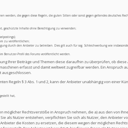
lichen werden, die gegen diese Regeln, die guten Sitten oder sonst gegen geltendes deutsches Rec
ht, geschützte Inhalte ohne Berechtigung zu verwenden;
elpostings);
um zu veröffentlichen;
ng durch den Anbieter zu betreiben. Dies gilt auch für sog. Schleichwerbung wie insbesonde
 Benutzer-Profil des Forums veröffentlicht werden.
lichung Ihrer Beiträge und Themen diese daraufhin zu überprüfen, ob diese 
aschinen erfasst und damit weltweit zugreifbar werden. Ein Anspruch au
t ausgeschlossen.
ten Regeln § 3 Abs. 1 und 2, kann der Anbieter unabhängig von einer Kü
estellt hat,
en möglicher Rechtsverstöße in Anspruch nehmen, die a) aus den von Ihnen
ie als Nutzer entstehen, verpflichten Sie sich als Nutzer, den Anbieter vo
nbieter die Kosten zu ersetzen, die diesem wegen der möglichen Rechts