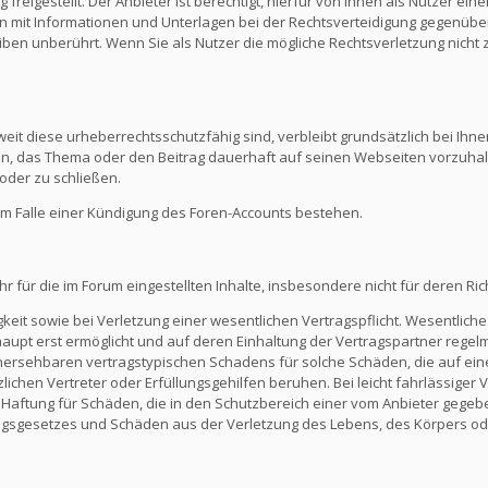
reigestellt. Der Anbieter ist berechtigt, hierfür von Ihnen als Nutzer e
en mit Informationen und Unterlagen bei der Rechtsverteidigung gegenüber
en unberührt. Wenn Sie als Nutzer die mögliche Rechtsverletzung nicht 
eit diese urheberrechtsschutzfähig sind, verbleibt grundsätzlich bei Ihne
ein, das Thema oder den Beitrag dauerhaft auf seinen Webseiten vorzuha
oder zu schließen.
m Falle einer Kündigung des Foren-Accounts bestehen.
ür die im Forum eingestellten Inhalte, insbesondere nicht für deren Richti
keit sowie bei Verletzung einer wesentlichen Vertragspflicht. Wesentliche 
t erst ermöglicht und auf deren Einhaltung der Vertragspartner regelmä
ersehbaren vertragstypischen Schadens für solche Schäden, die auf eine
zlichen Vertreter oder Erfüllungsgehilfen beruhen. Bei leicht fahrlässiger
Die Haftung für Schäden, die in den Schutzbereich einer vom Anbieter gege
gsgesetzes und Schäden aus der Verletzung des Lebens, des Körpers ode