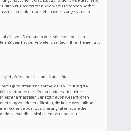
inen angemessenen Vorschuss zu fordern. Als Nutzer sind
 Dritten zu unterstützen. Alle weitergehenden Rechte
zu vertreten haben, bestehen die zuvor genannten
n als Nutzer. Sie räumen dem Anbieter jedoch mit
lten. Zudem hat der Anbieter das Recht, Ihre Themen und
gkeit, Vollständigkeit und Aktualität.
Vertragspflichten sind solche, deren Erfüllung die
ßig vertrauen darf. Der Anbieter haftet unter
r leicht fahrlässigen Verletzung von wesentlichen
 Verletzung von Nebenpflichten, die keine wesentlichen
benen Garantie oder Zusicherung fallen sowie die
r der Gesundheit bleibt hiervon unberührt.