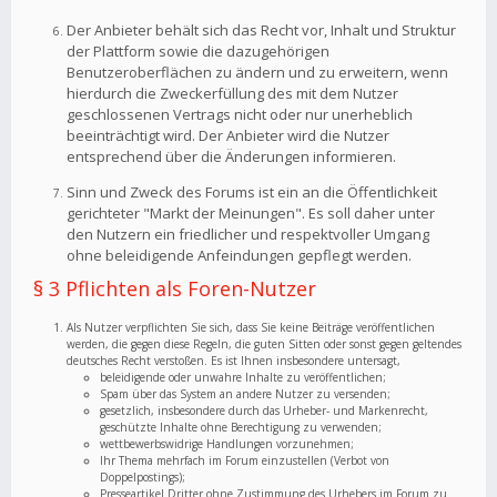
Der Anbieter behält sich das Recht vor, Inhalt und Struktur
der Plattform sowie die dazugehörigen
Benutzeroberflächen zu ändern und zu erweitern, wenn
hierdurch die Zweckerfüllung des mit dem Nutzer
geschlossenen Vertrags nicht oder nur unerheblich
beeinträchtigt wird. Der Anbieter wird die Nutzer
entsprechend über die Änderungen informieren.
Sinn und Zweck des Forums ist ein an die Öffentlichkeit
gerichteter "Markt der Meinungen". Es soll daher unter
den Nutzern ein friedlicher und respektvoller Umgang
ohne beleidigende Anfeindungen gepflegt werden.
§ 3 Pflichten als Foren-Nutzer
Als Nutzer verpflichten Sie sich, dass Sie keine Beiträge veröffentlichen
werden, die gegen diese Regeln, die guten Sitten oder sonst gegen geltendes
deutsches Recht verstoßen. Es ist Ihnen insbesondere untersagt,
beleidigende oder unwahre Inhalte zu veröffentlichen;
Spam über das System an andere Nutzer zu versenden;
gesetzlich, insbesondere durch das Urheber- und Markenrecht,
geschützte Inhalte ohne Berechtigung zu verwenden;
wettbewerbswidrige Handlungen vorzunehmen;
Ihr Thema mehrfach im Forum einzustellen (Verbot von
Doppelpostings);
Presseartikel Dritter ohne Zustimmung des Urhebers im Forum zu