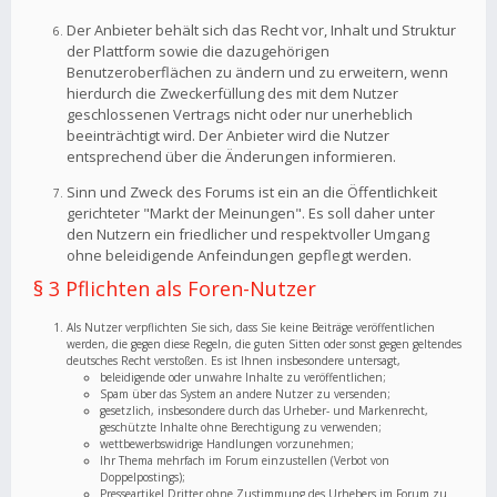
Der Anbieter behält sich das Recht vor, Inhalt und Struktur
der Plattform sowie die dazugehörigen
Benutzeroberflächen zu ändern und zu erweitern, wenn
hierdurch die Zweckerfüllung des mit dem Nutzer
geschlossenen Vertrags nicht oder nur unerheblich
beeinträchtigt wird. Der Anbieter wird die Nutzer
entsprechend über die Änderungen informieren.
Sinn und Zweck des Forums ist ein an die Öffentlichkeit
gerichteter "Markt der Meinungen". Es soll daher unter
den Nutzern ein friedlicher und respektvoller Umgang
ohne beleidigende Anfeindungen gepflegt werden.
§ 3 Pflichten als Foren-Nutzer
Als Nutzer verpflichten Sie sich, dass Sie keine Beiträge veröffentlichen
werden, die gegen diese Regeln, die guten Sitten oder sonst gegen geltendes
deutsches Recht verstoßen. Es ist Ihnen insbesondere untersagt,
beleidigende oder unwahre Inhalte zu veröffentlichen;
Spam über das System an andere Nutzer zu versenden;
gesetzlich, insbesondere durch das Urheber- und Markenrecht,
geschützte Inhalte ohne Berechtigung zu verwenden;
wettbewerbswidrige Handlungen vorzunehmen;
Ihr Thema mehrfach im Forum einzustellen (Verbot von
Doppelpostings);
Presseartikel Dritter ohne Zustimmung des Urhebers im Forum zu