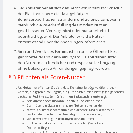
Der Anbieter behält sich das Recht vor, Inhalt und Struktur
der Plattform sowie die dazugehörigen
Benutzeroberflächen zu ändern und zu erweitern, wenn
hierdurch die Zweckerfüllung des mit dem Nutzer
geschlossenen Vertrags nicht oder nur unerheblich
beeinträchtigt wird. Der Anbieter wird die Nutzer
entsprechend über die Änderungen informieren.
Sinn und Zweck des Forums ist ein an die Öffentlichkeit
gerichteter "Markt der Meinungen". Es soll daher unter
den Nutzern ein friedlicher und respektvoller Umgang
ohne beleidigende Anfeindungen gepflegt werden.
§ 3 Pflichten als Foren-Nutzer
Als Nutzer verpflichten Sie sich, dass Sie keine Beiträge veröffentlichen
werden, die gegen diese Regeln, die guten Sitten oder sonst gegen geltendes
deutsches Recht verstoßen. Es ist Ihnen insbesondere untersagt,
beleidigende oder unwahre Inhalte zu veröffentlichen;
Spam über das System an andere Nutzer zu versenden;
gesetzlich, insbesondere durch das Urheber- und Markenrecht,
geschützte Inhalte ohne Berechtigung zu verwenden;
wettbewerbswidrige Handlungen vorzunehmen;
Ihr Thema mehrfach im Forum einzustellen (Verbot von
Doppelpostings);
Presseartikel Dritter ohne Zustimmung des Urhebers im Forum zu