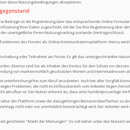
Nutzer diese Nutzungsbedingungen akzeptieren.
 -gegenstand
e Beiträge ist die Registrierung über das entsprechende Online-Formular
fizierung Ihrer Daten zugeschickt, mit der Sie Ihre Registrierung über d
 der unentgeltliche Foren-Nutzungsvertrag zustande (Vertragsschluss).
Funktionen des Forums als Online-Kommunikationsplattform. Hierzu wird Ihn
eischaltung oder Teilnahme am Forum. Es gilt das uneingeschränkte Hausr
werden. Ebenso sind Sie als Inhaber des Kontos für den Schutz vor dessen
rwendung von markenrechtlich geschützten Worten und Internetadressen al
st unterbrechungsfrei zum Abruf anzubieten. Auch bei aller Sorgfalt kön
igen Problemen, die nicht im Einflussbereich vom Anbieter liegen (Versch
icht abrufbar ist. Der Nutzer erkennt an, dass eine hundertprozentige Verfü
 Struktur der Plattform sowie die dazugehörigen Benutzeroberflächen zu ä
rtrags nicht oder nur unerheblich beeinträchtigt wird. Der Anbieter wir
keit gerichteter "Markt der Meinungen". Es soll daher unter den Nutzern e