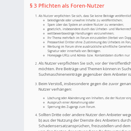
§ 3 Pflichten als Foren-Nutzer
Als Nutzer verpflichten Sie sich, dass Sie keine Beiträge veröffent
beleidigende oder unwahre Inhalte zu veröffentlichen;
Spam über das System an andere Nutzer zu versenden;
gesetzlich, insbesondere durch das Urheber- und Markenrec
wettbewerbswidrige Handlungen vorzunehmen;
Ihr Thema mehrfach im Forum einzustellen (Verbot von Dopp
Presseartikel Dritter ohne Zustimmung des Urhebers im For
Werbung im Forum ohne ausdrückliche schriftliche Genehmigu
Signatur oder innerhalb von Beiträgen.
Homepage-URLs und Adress- bzw. Kontaktdaten dürfen nur im
Als Nutzer verpflichten Sie sich, vor der Veröffent
möchten. Ihre Beiträge und Themen können in Suchm
Suchmaschineneinträge gegenüber dem Anbieter is
Beim Verstoß, insbesondere gegen die zuvor genann
Nutzer verhängen:
Löschung oder Abänderung von Inhalten, die der Nutzer eing
Ausspruch einer Abmahnung oder
Sperrung des Zugangs zum Forum.
Sollten Dritte oder andere Nutzer den Anbieter weg
b) aus der Nutzung der Dienste des Anbieters durch S
Schadensersatzansprüchen, freizustellen und dem A