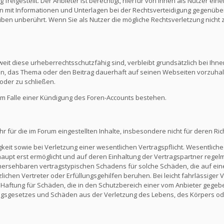
reigestellt. Der Anbieter ist berechtigt, hierfür von Ihnen als Nutzer e
en mit Informationen und Unterlagen bei der Rechtsverteidigung gegenüber
en unberührt. Wenn Sie als Nutzer die mögliche Rechtsverletzung nicht 
eit diese urheberrechtsschutzfähig sind, verbleibt grundsätzlich bei Ihne
ein, das Thema oder den Beitrag dauerhaft auf seinen Webseiten vorzuha
oder zu schließen.
m Falle einer Kündigung des Foren-Accounts bestehen.
ür die im Forum eingestellten Inhalte, insbesondere nicht für deren Richti
keit sowie bei Verletzung einer wesentlichen Vertragspflicht. Wesentliche 
t erst ermöglicht und auf deren Einhaltung der Vertragspartner regelmä
ersehbaren vertragstypischen Schadens für solche Schäden, die auf eine
zlichen Vertreter oder Erfüllungsgehilfen beruhen. Bei leicht fahrlässiger
Die Haftung für Schäden, die in den Schutzbereich einer vom Anbieter gege
gsgesetzes und Schäden aus der Verletzung des Lebens, des Körpers ode