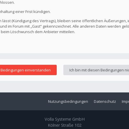
hlossen.
altung einer Frist kündigen.
 lässt (Kündigung des Vertrags), bleiben seine öffentlichen Äußerungen, i
ar und im Forum mit „Gast“ gekennzeichnet. Alle anderen Daten werden ge
s beim Löschwunsch dem Anbieter mitteilen.
Nutzungsbedingungen
Datenschutz
Imp
Volla Systeme GmbH
Kölner Straße 102