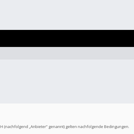
bH (nachfolgend „Anbieter“ genannt) gelten nachfolgende Bedingungen.