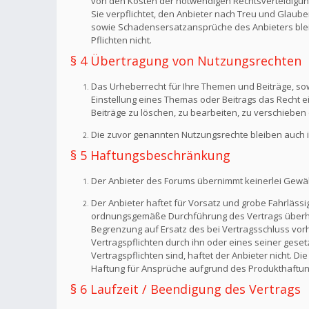
von den Kosten der notwendigen Rechtsverteidigung f
Sie verpflichtet, den Anbieter nach Treu und Glaub
sowie Schadensersatzansprüche des Anbieters bleib
Pflichten nicht.
§ 4 Übertragung von Nutzungsrechten
Das Urheberrecht für Ihre Themen und Beiträge, sow
Einstellung eines Themas oder Beitrags das Recht 
Beiträge zu löschen, zu bearbeiten, zu verschieben 
Die zuvor genannten Nutzungsrechte bleiben auch i
§ 5 Haftungsbeschränkung
Der Anbieter des Forums übernimmt keinerlei Gewähr f
Der Anbieter haftet für Vorsatz und grobe Fahrlässig
ordnungsgemäße Durchführung des Vertrags überhaup
Begrenzung auf Ersatz des bei Vertragsschluss vorh
Vertragspflichten durch ihn oder eines seiner geset
Vertragspflichten sind, haftet der Anbieter nicht. 
Haftung für Ansprüche aufgrund des Produkthaftun
§ 6 Laufzeit / Beendigung des Vertrags