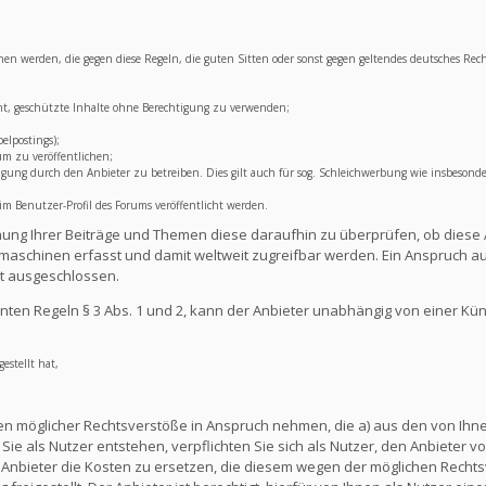
lichen werden, die gegen diese Regeln, die guten Sitten oder sonst gegen geltendes deutsches Rec
ht, geschützte Inhalte ohne Berechtigung zu verwenden;
elpostings);
um zu veröffentlichen;
ng durch den Anbieter zu betreiben. Dies gilt auch für sog. Schleichwerbung wie insbesonde
 Benutzer-Profil des Forums veröffentlicht werden.
lichung Ihrer Beiträge und Themen diese daraufhin zu überprüfen, ob diese 
aschinen erfasst und damit weltweit zugreifbar werden. Ein Anspruch au
t ausgeschlossen.
ten Regeln § 3 Abs. 1 und 2, kann der Anbieter unabhängig von einer Kü
estellt hat,
en möglicher Rechtsverstöße in Anspruch nehmen, die a) aus den von Ihnen
ie als Nutzer entstehen, verpflichten Sie sich als Nutzer, den Anbieter vo
nbieter die Kosten zu ersetzen, die diesem wegen der möglichen Rechts