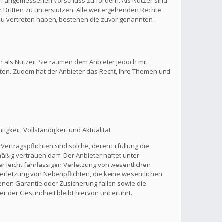
inen angemessenen Vorschuss zu fordern. Als Nutzer sind
 Dritten zu unterstützen. Alle weitergehenden Rechte
zu vertreten haben, bestehen die zuvor genannten
n als Nutzer. Sie räumen dem Anbieter jedoch mit
lten. Zudem hat der Anbieter das Recht, Ihre Themen und
gkeit, Vollständigkeit und Aktualität.
Vertragspflichten sind solche, deren Erfüllung die
ßig vertrauen darf. Der Anbieter haftet unter
r leicht fahrlässigen Verletzung von wesentlichen
 Verletzung von Nebenpflichten, die keine wesentlichen
benen Garantie oder Zusicherung fallen sowie die
r der Gesundheit bleibt hiervon unberührt.