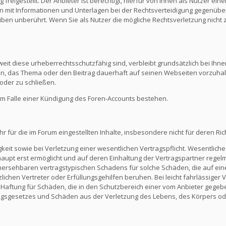
reigestellt. Der Anbieter ist berechtigt, hierfür von Ihnen als Nutzer e
en mit Informationen und Unterlagen bei der Rechtsverteidigung gegenüber
en unberührt. Wenn Sie als Nutzer die mögliche Rechtsverletzung nicht 
eit diese urheberrechtsschutzfähig sind, verbleibt grundsätzlich bei Ihne
ein, das Thema oder den Beitrag dauerhaft auf seinen Webseiten vorzuha
oder zu schließen.
m Falle einer Kündigung des Foren-Accounts bestehen.
ür die im Forum eingestellten Inhalte, insbesondere nicht für deren Richti
keit sowie bei Verletzung einer wesentlichen Vertragspflicht. Wesentliche 
t erst ermöglicht und auf deren Einhaltung der Vertragspartner regelmä
ersehbaren vertragstypischen Schadens für solche Schäden, die auf eine
zlichen Vertreter oder Erfüllungsgehilfen beruhen. Bei leicht fahrlässiger
Die Haftung für Schäden, die in den Schutzbereich einer vom Anbieter gege
gsgesetzes und Schäden aus der Verletzung des Lebens, des Körpers ode