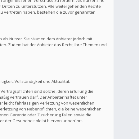
inen angemessenen Vorschuss zu fordern. Als Nutzer sind
 Dritten zu unterstützen. Alle weitergehenden Rechte
zu vertreten haben, bestehen die zuvor genannten
n als Nutzer. Sie räumen dem Anbieter jedoch mit
lten. Zudem hat der Anbieter das Recht, Ihre Themen und
gkeit, Vollständigkeit und Aktualität.
Vertragspflichten sind solche, deren Erfüllung die
ßig vertrauen darf. Der Anbieter haftet unter
r leicht fahrlässigen Verletzung von wesentlichen
 Verletzung von Nebenpflichten, die keine wesentlichen
benen Garantie oder Zusicherung fallen sowie die
r der Gesundheit bleibt hiervon unberührt.