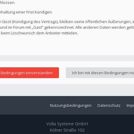
hlossen.
altung einer Frist kündigen.
 lässt (Kündigung des Vertrags), bleiben seine öffentlichen Äußerungen, i
ar und im Forum mit „Gast“ gekennzeichnet. Alle anderen Daten werden ge
s beim Löschwunsch dem Anbieter mitteilen.
Nutzungsbedingungen
Datenschutz
Imp
Volla Systeme GmbH
Kölner Straße 102