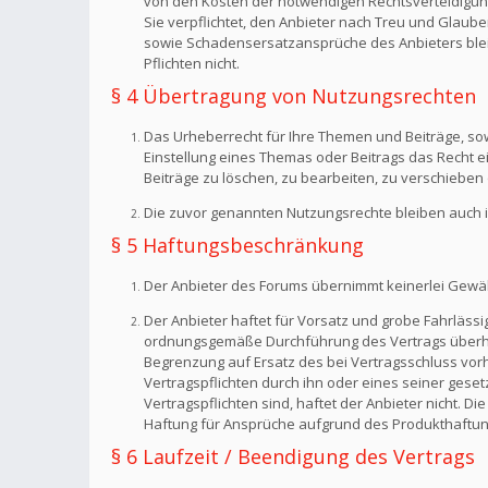
von den Kosten der notwendigen Rechtsverteidigung f
Sie verpflichtet, den Anbieter nach Treu und Glaub
sowie Schadensersatzansprüche des Anbieters bleib
Pflichten nicht.
§ 4 Übertragung von Nutzungsrechten
Das Urheberrecht für Ihre Themen und Beiträge, sow
Einstellung eines Themas oder Beitrags das Recht 
Beiträge zu löschen, zu bearbeiten, zu verschieben 
Die zuvor genannten Nutzungsrechte bleiben auch i
§ 5 Haftungsbeschränkung
Der Anbieter des Forums übernimmt keinerlei Gewähr f
Der Anbieter haftet für Vorsatz und grobe Fahrlässig
ordnungsgemäße Durchführung des Vertrags überhaup
Begrenzung auf Ersatz des bei Vertragsschluss vorh
Vertragspflichten durch ihn oder eines seiner geset
Vertragspflichten sind, haftet der Anbieter nicht. 
Haftung für Ansprüche aufgrund des Produkthaftun
§ 6 Laufzeit / Beendigung des Vertrags