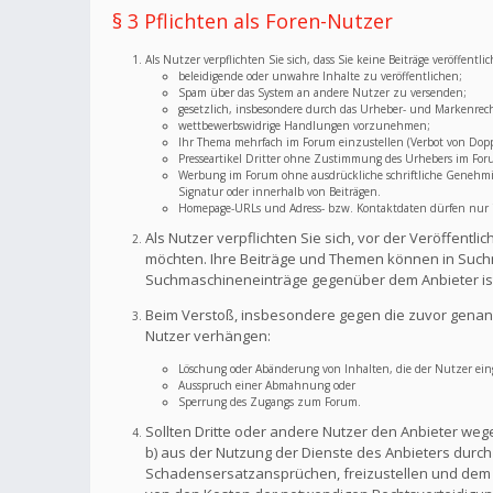
§ 3 Pflichten als Foren-Nutzer
Als Nutzer verpflichten Sie sich, dass Sie keine Beiträge veröffent
beleidigende oder unwahre Inhalte zu veröffentlichen;
Spam über das System an andere Nutzer zu versenden;
gesetzlich, insbesondere durch das Urheber- und Markenrec
wettbewerbswidrige Handlungen vorzunehmen;
Ihr Thema mehrfach im Forum einzustellen (Verbot von Dopp
Presseartikel Dritter ohne Zustimmung des Urhebers im For
Werbung im Forum ohne ausdrückliche schriftliche Genehmigu
Signatur oder innerhalb von Beiträgen.
Homepage-URLs und Adress- bzw. Kontaktdaten dürfen nur im
Als Nutzer verpflichten Sie sich, vor der Veröffent
möchten. Ihre Beiträge und Themen können in Suchm
Suchmaschineneinträge gegenüber dem Anbieter is
Beim Verstoß, insbesondere gegen die zuvor genann
Nutzer verhängen:
Löschung oder Abänderung von Inhalten, die der Nutzer eing
Ausspruch einer Abmahnung oder
Sperrung des Zugangs zum Forum.
Sollten Dritte oder andere Nutzer den Anbieter weg
b) aus der Nutzung der Dienste des Anbieters durch S
Schadensersatzansprüchen, freizustellen und dem A