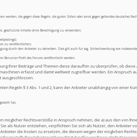
lichen werden, die gegen diese Regeln, die guten Sitten oder sonst gegen geltendes deutsches Rec
ht, geschützte Inhalte ohne Berechtigung zu verwenden;
elpostings);
um zu veröffentlichen;
ng durch den Anbieter zu betreiben. Dies gilt auch für sog. Schleichwerbung wie insbesonde
 Benutzer-Profil des Forums veröffentlicht werden.
lichung Ihrer Beiträge und Themen diese daraufhin zu überprüfen, ob diese 
aschinen erfasst und damit weltweit zugreifbar werden. Ein Anspruch au
t ausgeschlossen.
ten Regeln § 3 Abs. 1 und 2, kann der Anbieter unabhängig von einer Kü
estellt hat,
en möglicher Rechtsverstöße in Anspruch nehmen, die a) aus den von Ihnen
ie als Nutzer entstehen, verpflichten Sie sich als Nutzer, den Anbieter vo
nbieter die Kosten zu ersetzen, die diesem wegen der möglichen Rechts