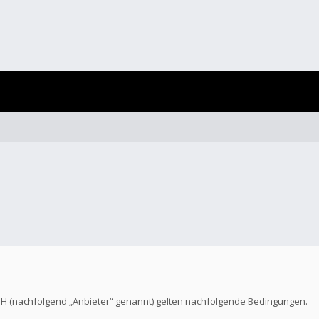
bH (nachfolgend „Anbieter“ genannt) gelten nachfolgende Bedingungen.