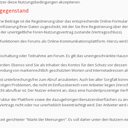
Nutzer diese Nutzungsbedingungen akzeptieren.
 -gegenstand
e Beiträge ist die Registrierung über das entsprechende Online-Formular
fizierung Ihrer Daten zugeschickt, mit der Sie Ihre Registrierung über d
 der unentgeltliche Foren-Nutzungsvertrag zustande (Vertragsschluss).
Funktionen des Forums als Online-Kommunikationsplattform. Hierzu wird Ihn
eischaltung oder Teilnahme am Forum. Es gilt das uneingeschränkte Hausr
werden. Ebenso sind Sie als Inhaber des Kontos für den Schutz vor dessen
rwendung von markenrechtlich geschützten Worten und Internetadressen al
st unterbrechungsfrei zum Abruf anzubieten. Auch bei aller Sorgfalt kön
igen Problemen, die nicht im Einflussbereich vom Anbieter liegen (Versch
icht abrufbar ist. Der Nutzer erkennt an, dass eine hundertprozentige Verfü
 Struktur der Plattform sowie die dazugehörigen Benutzeroberflächen zu ä
rtrags nicht oder nur unerheblich beeinträchtigt wird. Der Anbieter wir
keit gerichteter "Markt der Meinungen". Es soll daher unter den Nutzern e