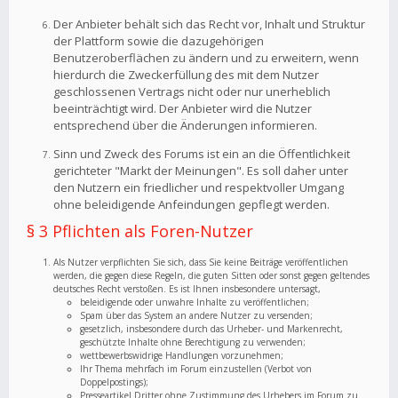
Der Anbieter behält sich das Recht vor, Inhalt und Struktur
der Plattform sowie die dazugehörigen
Benutzeroberflächen zu ändern und zu erweitern, wenn
hierdurch die Zweckerfüllung des mit dem Nutzer
geschlossenen Vertrags nicht oder nur unerheblich
beeinträchtigt wird. Der Anbieter wird die Nutzer
entsprechend über die Änderungen informieren.
Sinn und Zweck des Forums ist ein an die Öffentlichkeit
gerichteter "Markt der Meinungen". Es soll daher unter
den Nutzern ein friedlicher und respektvoller Umgang
ohne beleidigende Anfeindungen gepflegt werden.
§ 3 Pflichten als Foren-Nutzer
Als Nutzer verpflichten Sie sich, dass Sie keine Beiträge veröffentlichen
werden, die gegen diese Regeln, die guten Sitten oder sonst gegen geltendes
deutsches Recht verstoßen. Es ist Ihnen insbesondere untersagt,
beleidigende oder unwahre Inhalte zu veröffentlichen;
Spam über das System an andere Nutzer zu versenden;
gesetzlich, insbesondere durch das Urheber- und Markenrecht,
geschützte Inhalte ohne Berechtigung zu verwenden;
wettbewerbswidrige Handlungen vorzunehmen;
Ihr Thema mehrfach im Forum einzustellen (Verbot von
Doppelpostings);
Presseartikel Dritter ohne Zustimmung des Urhebers im Forum zu