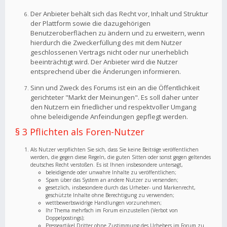
Der Anbieter behält sich das Recht vor, Inhalt und Struktur
der Plattform sowie die dazugehörigen
Benutzeroberflächen zu ändern und zu erweitern, wenn
hierdurch die Zweckerfüllung des mit dem Nutzer
geschlossenen Vertrags nicht oder nur unerheblich
beeinträchtigt wird. Der Anbieter wird die Nutzer
entsprechend über die Änderungen informieren.
Sinn und Zweck des Forums ist ein an die Öffentlichkeit
gerichteter "Markt der Meinungen". Es soll daher unter
den Nutzern ein friedlicher und respektvoller Umgang
ohne beleidigende Anfeindungen gepflegt werden.
§ 3 Pflichten als Foren-Nutzer
Als Nutzer verpflichten Sie sich, dass Sie keine Beiträge veröffentlichen
werden, die gegen diese Regeln, die guten Sitten oder sonst gegen geltendes
deutsches Recht verstoßen. Es ist Ihnen insbesondere untersagt,
beleidigende oder unwahre Inhalte zu veröffentlichen;
Spam über das System an andere Nutzer zu versenden;
gesetzlich, insbesondere durch das Urheber- und Markenrecht,
geschützte Inhalte ohne Berechtigung zu verwenden;
wettbewerbswidrige Handlungen vorzunehmen;
Ihr Thema mehrfach im Forum einzustellen (Verbot von
Doppelpostings);
Presseartikel Dritter ohne Zustimmung des Urhebers im Forum zu