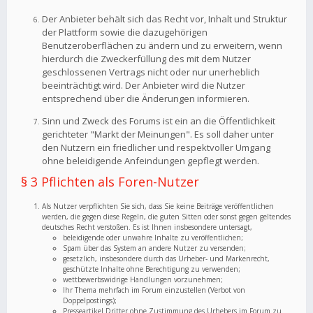
Der Anbieter behält sich das Recht vor, Inhalt und Struktur
der Plattform sowie die dazugehörigen
Benutzeroberflächen zu ändern und zu erweitern, wenn
hierdurch die Zweckerfüllung des mit dem Nutzer
geschlossenen Vertrags nicht oder nur unerheblich
beeinträchtigt wird. Der Anbieter wird die Nutzer
entsprechend über die Änderungen informieren.
Sinn und Zweck des Forums ist ein an die Öffentlichkeit
gerichteter "Markt der Meinungen". Es soll daher unter
den Nutzern ein friedlicher und respektvoller Umgang
ohne beleidigende Anfeindungen gepflegt werden.
§ 3 Pflichten als Foren-Nutzer
Als Nutzer verpflichten Sie sich, dass Sie keine Beiträge veröffentlichen
werden, die gegen diese Regeln, die guten Sitten oder sonst gegen geltendes
deutsches Recht verstoßen. Es ist Ihnen insbesondere untersagt,
beleidigende oder unwahre Inhalte zu veröffentlichen;
Spam über das System an andere Nutzer zu versenden;
gesetzlich, insbesondere durch das Urheber- und Markenrecht,
geschützte Inhalte ohne Berechtigung zu verwenden;
wettbewerbswidrige Handlungen vorzunehmen;
Ihr Thema mehrfach im Forum einzustellen (Verbot von
Doppelpostings);
Presseartikel Dritter ohne Zustimmung des Urhebers im Forum zu