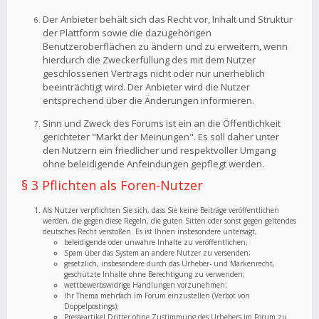
Der Anbieter behält sich das Recht vor, Inhalt und Struktur
der Plattform sowie die dazugehörigen
Benutzeroberflächen zu ändern und zu erweitern, wenn
hierdurch die Zweckerfüllung des mit dem Nutzer
geschlossenen Vertrags nicht oder nur unerheblich
beeinträchtigt wird. Der Anbieter wird die Nutzer
entsprechend über die Änderungen informieren.
Sinn und Zweck des Forums ist ein an die Öffentlichkeit
gerichteter "Markt der Meinungen". Es soll daher unter
den Nutzern ein friedlicher und respektvoller Umgang
ohne beleidigende Anfeindungen gepflegt werden.
§ 3 Pflichten als Foren-Nutzer
Als Nutzer verpflichten Sie sich, dass Sie keine Beiträge veröffentlichen
werden, die gegen diese Regeln, die guten Sitten oder sonst gegen geltendes
deutsches Recht verstoßen. Es ist Ihnen insbesondere untersagt,
beleidigende oder unwahre Inhalte zu veröffentlichen;
Spam über das System an andere Nutzer zu versenden;
gesetzlich, insbesondere durch das Urheber- und Markenrecht,
geschützte Inhalte ohne Berechtigung zu verwenden;
wettbewerbswidrige Handlungen vorzunehmen;
Ihr Thema mehrfach im Forum einzustellen (Verbot von
Doppelpostings);
Presseartikel Dritter ohne Zustimmung des Urhebers im Forum zu