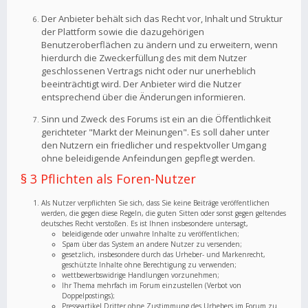
Der Anbieter behält sich das Recht vor, Inhalt und Struktur
der Plattform sowie die dazugehörigen
Benutzeroberflächen zu ändern und zu erweitern, wenn
hierdurch die Zweckerfüllung des mit dem Nutzer
geschlossenen Vertrags nicht oder nur unerheblich
beeinträchtigt wird. Der Anbieter wird die Nutzer
entsprechend über die Änderungen informieren.
Sinn und Zweck des Forums ist ein an die Öffentlichkeit
gerichteter "Markt der Meinungen". Es soll daher unter
den Nutzern ein friedlicher und respektvoller Umgang
ohne beleidigende Anfeindungen gepflegt werden.
§ 3 Pflichten als Foren-Nutzer
Als Nutzer verpflichten Sie sich, dass Sie keine Beiträge veröffentlichen
werden, die gegen diese Regeln, die guten Sitten oder sonst gegen geltendes
deutsches Recht verstoßen. Es ist Ihnen insbesondere untersagt,
beleidigende oder unwahre Inhalte zu veröffentlichen;
Spam über das System an andere Nutzer zu versenden;
gesetzlich, insbesondere durch das Urheber- und Markenrecht,
geschützte Inhalte ohne Berechtigung zu verwenden;
wettbewerbswidrige Handlungen vorzunehmen;
Ihr Thema mehrfach im Forum einzustellen (Verbot von
Doppelpostings);
Presseartikel Dritter ohne Zustimmung des Urhebers im Forum zu