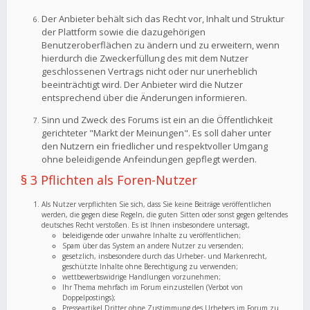
Der Anbieter behält sich das Recht vor, Inhalt und Struktur
der Plattform sowie die dazugehörigen
Benutzeroberflächen zu ändern und zu erweitern, wenn
hierdurch die Zweckerfüllung des mit dem Nutzer
geschlossenen Vertrags nicht oder nur unerheblich
beeinträchtigt wird. Der Anbieter wird die Nutzer
entsprechend über die Änderungen informieren.
Sinn und Zweck des Forums ist ein an die Öffentlichkeit
gerichteter "Markt der Meinungen". Es soll daher unter
den Nutzern ein friedlicher und respektvoller Umgang
ohne beleidigende Anfeindungen gepflegt werden.
§ 3 Pflichten als Foren-Nutzer
Als Nutzer verpflichten Sie sich, dass Sie keine Beiträge veröffentlichen
werden, die gegen diese Regeln, die guten Sitten oder sonst gegen geltendes
deutsches Recht verstoßen. Es ist Ihnen insbesondere untersagt,
beleidigende oder unwahre Inhalte zu veröffentlichen;
Spam über das System an andere Nutzer zu versenden;
gesetzlich, insbesondere durch das Urheber- und Markenrecht,
geschützte Inhalte ohne Berechtigung zu verwenden;
wettbewerbswidrige Handlungen vorzunehmen;
Ihr Thema mehrfach im Forum einzustellen (Verbot von
Doppelpostings);
Presseartikel Dritter ohne Zustimmung des Urhebers im Forum zu