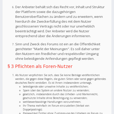
Der Anbieter behält sich das Recht vor, Inhalt und Struktur
der Plattform sowie die dazugehörigen
Benutzeroberflächen zu ändern und zu erweitern, wenn
hierdurch die Zweckerfüllung des mit dem Nutzer
geschlossenen Vertrags nicht oder nur unerheblich
beeinträchtigt wird. Der Anbieter wird die Nutzer
entsprechend über die Änderungen informieren.
Sinn und Zweck des Forums ist ein an die Öffentlichkeit
gerichteter "Markt der Meinungen". Es soll daher unter
den Nutzern ein friedlicher und respektvoller Umgang
ohne beleidigende Anfeindungen gepflegt werden.
§ 3 Pflichten als Foren-Nutzer
Als Nutzer verpflichten Sie sich, dass Sie keine Beiträge veröffentlichen
werden, die gegen diese Regeln, die guten Sitten oder sonst gegen geltendes
deutsches Recht verstoßen. Es ist Ihnen insbesondere untersagt,
beleidigende oder unwahre Inhalte zu veröffentlichen;
Spam über das System an andere Nutzer zu versenden;
gesetzlich, insbesondere durch das Urheber- und Markenrecht,
geschützte Inhalte ohne Berechtigung zu verwenden;
wettbewerbswidrige Handlungen vorzunehmen;
Ihr Thema mehrfach im Forum einzustellen (Verbot von
Doppelpostings);
Presseartikel Dritter ohne Zustimmung des Urhebers im Forum zu