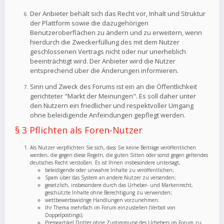
Der Anbieter behält sich das Recht vor, Inhalt und Struktur
der Plattform sowie die dazugehörigen
Benutzeroberflächen zu ändern und zu erweitern, wenn
hierdurch die Zweckerfüllung des mit dem Nutzer
geschlossenen Vertrags nicht oder nur unerheblich
beeinträchtigt wird. Der Anbieter wird die Nutzer
entsprechend über die Änderungen informieren.
Sinn und Zweck des Forums ist ein an die Öffentlichkeit
gerichteter "Markt der Meinungen". Es soll daher unter
den Nutzern ein friedlicher und respektvoller Umgang
ohne beleidigende Anfeindungen gepflegt werden.
§ 3 Pflichten als Foren-Nutzer
Als Nutzer verpflichten Sie sich, dass Sie keine Beiträge veröffentlichen
werden, die gegen diese Regeln, die guten Sitten oder sonst gegen geltendes
deutsches Recht verstoßen. Es ist Ihnen insbesondere untersagt,
beleidigende oder unwahre Inhalte zu veröffentlichen;
Spam über das System an andere Nutzer zu versenden;
gesetzlich, insbesondere durch das Urheber- und Markenrecht,
geschützte Inhalte ohne Berechtigung zu verwenden;
wettbewerbswidrige Handlungen vorzunehmen;
Ihr Thema mehrfach im Forum einzustellen (Verbot von
Doppelpostings);
Presseartikel Dritter ohne Zustimmung des Urhebers im Forum zu