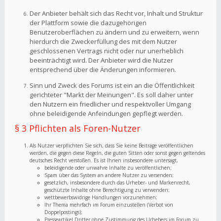
Der Anbieter behält sich das Recht vor, Inhalt und Struktur
der Plattform sowie die dazugehörigen
Benutzeroberflächen zu ändern und zu erweitern, wenn
hierdurch die Zweckerfüllung des mit dem Nutzer
geschlossenen Vertrags nicht oder nur unerheblich
beeinträchtigt wird. Der Anbieter wird die Nutzer
entsprechend über die Änderungen informieren.
Sinn und Zweck des Forums ist ein an die Öffentlichkeit
gerichteter "Markt der Meinungen". Es soll daher unter
den Nutzern ein friedlicher und respektvoller Umgang
ohne beleidigende Anfeindungen gepflegt werden.
§ 3 Pflichten als Foren-Nutzer
Als Nutzer verpflichten Sie sich, dass Sie keine Beiträge veröffentlichen
werden, die gegen diese Regeln, die guten Sitten oder sonst gegen geltendes
deutsches Recht verstoßen. Es ist Ihnen insbesondere untersagt,
beleidigende oder unwahre Inhalte zu veröffentlichen;
Spam über das System an andere Nutzer zu versenden;
gesetzlich, insbesondere durch das Urheber- und Markenrecht,
geschützte Inhalte ohne Berechtigung zu verwenden;
wettbewerbswidrige Handlungen vorzunehmen;
Ihr Thema mehrfach im Forum einzustellen (Verbot von
Doppelpostings);
Presseartikel Dritter ohne Zustimmung des Urhebers im Forum zu