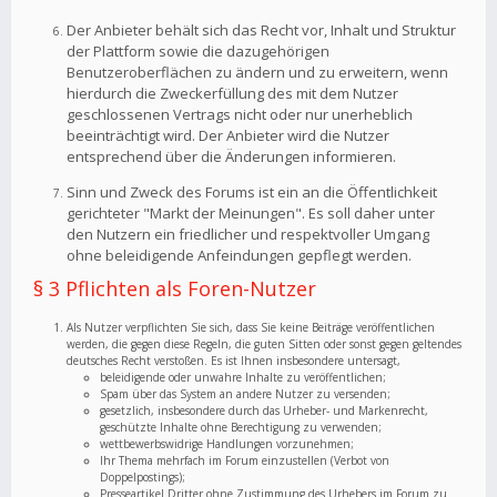
Der Anbieter behält sich das Recht vor, Inhalt und Struktur
der Plattform sowie die dazugehörigen
Benutzeroberflächen zu ändern und zu erweitern, wenn
hierdurch die Zweckerfüllung des mit dem Nutzer
geschlossenen Vertrags nicht oder nur unerheblich
beeinträchtigt wird. Der Anbieter wird die Nutzer
entsprechend über die Änderungen informieren.
Sinn und Zweck des Forums ist ein an die Öffentlichkeit
gerichteter "Markt der Meinungen". Es soll daher unter
den Nutzern ein friedlicher und respektvoller Umgang
ohne beleidigende Anfeindungen gepflegt werden.
§ 3 Pflichten als Foren-Nutzer
Als Nutzer verpflichten Sie sich, dass Sie keine Beiträge veröffentlichen
werden, die gegen diese Regeln, die guten Sitten oder sonst gegen geltendes
deutsches Recht verstoßen. Es ist Ihnen insbesondere untersagt,
beleidigende oder unwahre Inhalte zu veröffentlichen;
Spam über das System an andere Nutzer zu versenden;
gesetzlich, insbesondere durch das Urheber- und Markenrecht,
geschützte Inhalte ohne Berechtigung zu verwenden;
wettbewerbswidrige Handlungen vorzunehmen;
Ihr Thema mehrfach im Forum einzustellen (Verbot von
Doppelpostings);
Presseartikel Dritter ohne Zustimmung des Urhebers im Forum zu