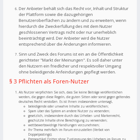
Der Anbieter behält sich das Recht vor, Inhalt und Struktur
der Plattform sowie die dazugehörigen
Benutzeroberflächen zu ändern und zu erweitern, wenn
hierdurch die Zweckerfüllung des mit dem Nutzer
geschlossenen Vertrags nicht oder nur unerheblich
beeinträchtigt wird. Der Anbieter wird die Nutzer
entsprechend über die Änderungen informieren.
Sinn und Zweck des Forums ist ein an die Öffentlichkeit
gerichteter "Markt der Meinungen". Es soll daher unter
den Nutzern ein friedlicher und respektvoller Umgang
ohne beleidigende Anfeindungen gepflegt werden.
§ 3 Pflichten als Foren-Nutzer
Als Nutzer verpflichten Sie sich, dass Sie keine Beiträge veröffentlichen
werden, die gegen diese Regeln, die guten Sitten oder sonst gegen geltendes
deutsches Recht verstoßen. Es ist Ihnen insbesondere untersagt,
beleidigende oder unwahre Inhalte zu veröffentlichen;
Spam über das System an andere Nutzer zu versenden;
gesetzlich, insbesondere durch das Urheber- und Markenrecht,
geschützte Inhalte ohne Berechtigung zu verwenden;
wettbewerbswidrige Handlungen vorzunehmen;
Ihr Thema mehrfach im Forum einzustellen (Verbot von
Doppelpostings);
Presseartikel Dritter ohne Zustimmung des Urhebers im Forum zu