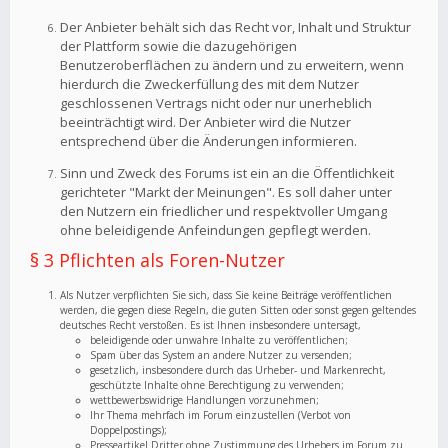
Der Anbieter behält sich das Recht vor, Inhalt und Struktur
der Plattform sowie die dazugehörigen
Benutzeroberflächen zu ändern und zu erweitern, wenn
hierdurch die Zweckerfüllung des mit dem Nutzer
geschlossenen Vertrags nicht oder nur unerheblich
beeinträchtigt wird. Der Anbieter wird die Nutzer
entsprechend über die Änderungen informieren.
Sinn und Zweck des Forums ist ein an die Öffentlichkeit
gerichteter "Markt der Meinungen". Es soll daher unter
den Nutzern ein friedlicher und respektvoller Umgang
ohne beleidigende Anfeindungen gepflegt werden.
§ 3 Pflichten als Foren-Nutzer
Als Nutzer verpflichten Sie sich, dass Sie keine Beiträge veröffentlichen
werden, die gegen diese Regeln, die guten Sitten oder sonst gegen geltendes
deutsches Recht verstoßen. Es ist Ihnen insbesondere untersagt,
beleidigende oder unwahre Inhalte zu veröffentlichen;
Spam über das System an andere Nutzer zu versenden;
gesetzlich, insbesondere durch das Urheber- und Markenrecht,
geschützte Inhalte ohne Berechtigung zu verwenden;
wettbewerbswidrige Handlungen vorzunehmen;
Ihr Thema mehrfach im Forum einzustellen (Verbot von
Doppelpostings);
Presseartikel Dritter ohne Zustimmung des Urhebers im Forum zu